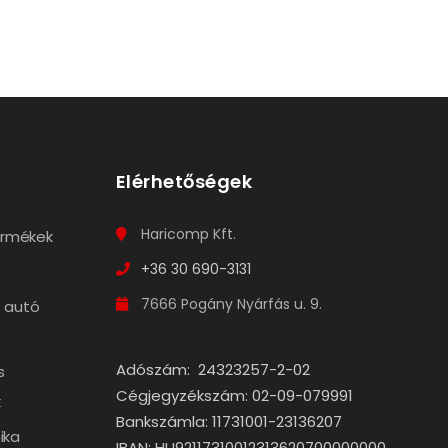
Elérhetőségek
Haricomp Kft.
termékek
+36 30 690-3131
7666 Pogány Nyárfás u. 9.
 autó
Adószám: 24323257-2-02
s
Cégjegyzékszám: 02-09-079991
k
Bankszámla: 11731001-23136207
ika
IBAN: HU92117310012313620700000000