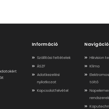
Információ
Navigáció
Szállítási feltételek
Hikvision 
ÁSZF
Klíma
adatokért
Adatkezelési
Elektromos
gát
nyilatkozat
töltő
Kapcsolatfelvétel
Napeleme
rendszere
Kaputechn