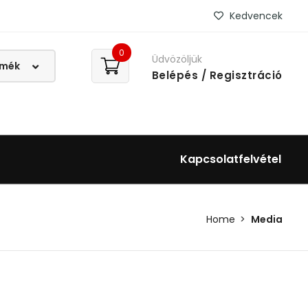
Kedvencek
0
Üdvözöljük
Belépés
/ Regisztráció
Kapcsolatfelvétel
Home
Media