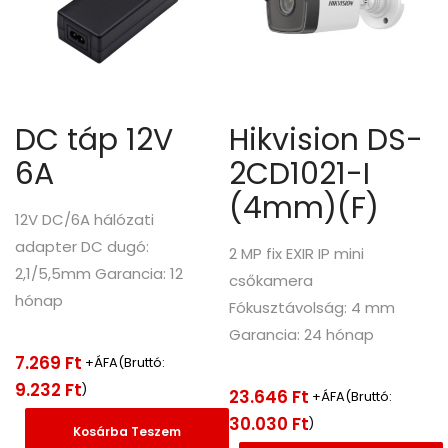
DC táp 12V
Hikvision DS-
6A
2CD1021-I
(4mm)(F)
12V DC/6A hálózati
adapter DC dugó:
2 MP fix EXIR IP mini
2,1/5,5mm Garancia: 12
csőkamera
hónap
Fókusztávolság: 4 mm
Garancia: 24 hónap
7.269
Ft
+ÁFA(Bruttó:
9.232
Ft
)
23.646
Ft
+ÁFA(Bruttó:
30.030
Ft
)
Kosárba Teszem