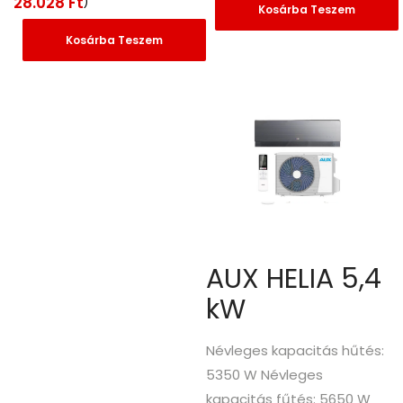
28.028
Ft
)
Kosárba Teszem
Kosárba Teszem
AUX HELIA 5,4
kW
Névleges kapacitás hűtés:
5350 W Névleges
kapacitás fűtés: 5650 W