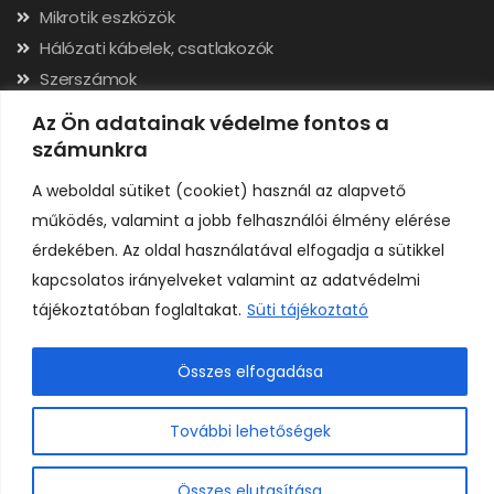
Mikrotik eszközök
Hálózati kábelek, csatlakozók
Szerszámok
Az Ön adatainak védelme fontos a
Elérhetőségek
számunkra
Adószám: 24323257-2-02
A weboldal sütiket (cookiet) használ az alapvető
Cégjegyzékszám: 02-09-079991
működés, valamint a jobb felhasználói élmény elérése
Bankszámla: 11731001-23136207
érdekében. Az oldal használatával elfogadja a sütikkel
IBAN: HU92117310012313620700000000
kapcsolatos irányelveket valamint az adatvédelmi
tájékoztatóban foglaltakat.
Süti tájékoztató
Összes elfogadása
0
Copyright © H A R I C O M P Kft. Minden jog fenntartva.
További lehetőségek
Összes elutasítása