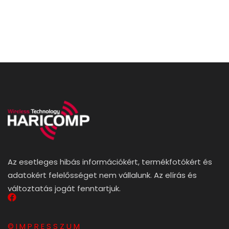
Az esetleges hibás információkért, termékfotókért és
adatokért felelősséget nem vállalunk. Az elírás és
változtatás jogát fenntartjuk.
© I M P R E S S Z U M