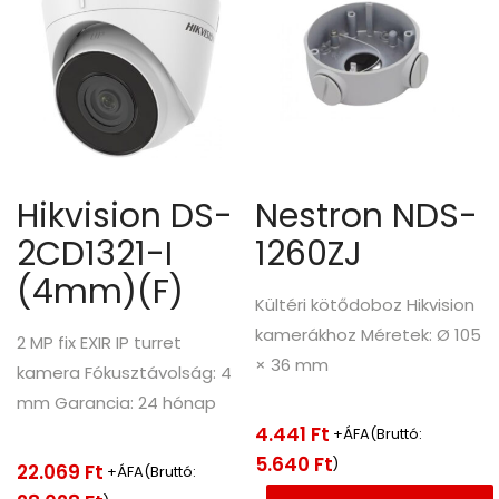
Hikvision DS-
Nestron NDS-
2CD1321-I
1260ZJ
(4mm)(F)
Kültéri kötődoboz Hikvision
kamerákhoz Méretek: Ø 105
2 MP fix EXIR IP turret
× 36 mm
kamera Fókusztávolság: 4
mm Garancia: 24 hónap
4.441
Ft
+ÁFA(Bruttó:
5.640
Ft
)
22.069
Ft
+ÁFA(Bruttó: