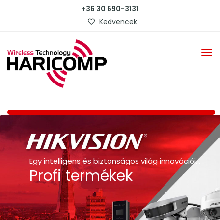
+36 30 690-3131
Kedvencek
Egy intelligens és biztonságos világ innovációi…
Profi termékek