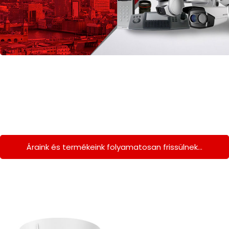
Áraink és termékeink folyamatosan frissülnek…