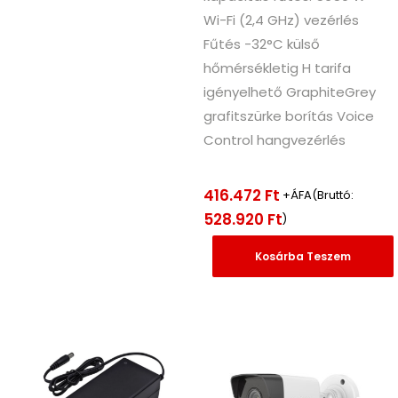
Wi-Fi (2,4 GHz) vezérlés
Fűtés -32°C külső
hőmérsékletig H tarifa
igényelhető GraphiteGrey
grafitszürke borítás Voice
Control hangvezérlés
416.472
Ft
+ÁFA(Bruttó:
528.920
Ft
)
Kosárba Teszem