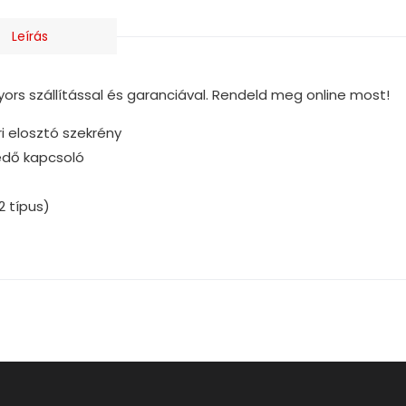
Leírás
rs szállítással és garanciával. Rendeld meg online most!
ri elosztó szekrény
édő kapcsoló
2 típus)