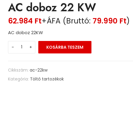
AC doboz 22 KW
62.984
Ft
+ÁFA (Bruttó:
79.990
Ft
)
AC doboz 22KW
-
+
KOSÁRBA TESZEM
Cikkszám:
ac-22kw
Kategória:
Töltő tartozékok