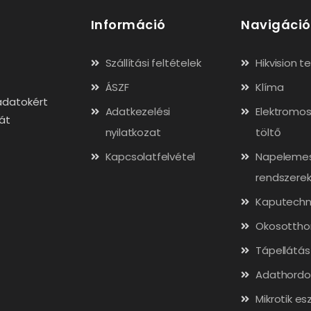
Információ
Navigáció
Szállítási feltételek
Hikvision 
ÁSZF
Klíma
adatokért
Adatkezelési
Elektromos
gát
nyilatkozat
töltő
Kapcsolatfelvétel
Napeleme
rendszere
Kaputechn
Okosottho
Tápellátás
Adathordo
Mikrotik es