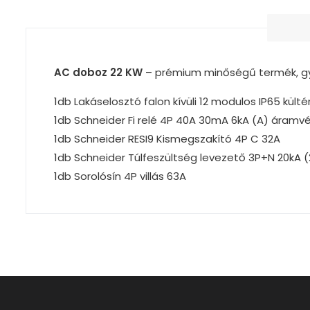
AC doboz 22 KW
– prémium minőségű termék, gyo
1db Lakáselosztó falon kívüli 12 modulos IP65 külté
1db Schneider Fi relé 4P 40A 30mA 6kA (A) áramv
1db Schneider RESI9 Kismegszakító 4P C 32A
1db Schneider Túlfeszültség levezető 3P+N 20kA (
1db Sorolósín 4P villás 63A