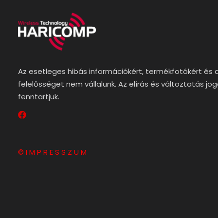
Az esetleges hibás információkért, termékfotókért és 
felelősséget nem vállalunk. Az elírás és változtatás jo
fenntartjuk.
© I M P R E S S Z U M