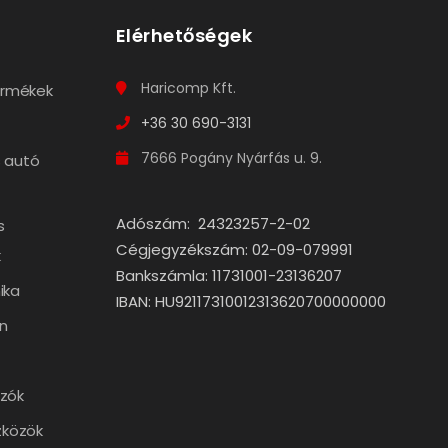
Elérhetőségek
Haricomp Kft.
termékek
+36 30 690-3131
7666 Pogány Nyárfás u. 9.
 autó
Adószám: 24323257-2-02
s
Cégjegyzékszám: 02-09-079991
k
Bankszámla: 11731001-23136207
ika
IBAN: HU92117310012313620700000000
n
zók
zközök