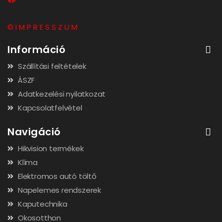
© I M P R E S S Z U M
Információ
Szállítási feltételek
ÁSZF
Adatkezelési nyilatkozat
Kapcsolatfelvétel
Navigáció
Hikvision termékek
Klíma
Elektromos autó töltő
Napelemes rendszerek
Kaputechnika
Okosotthon