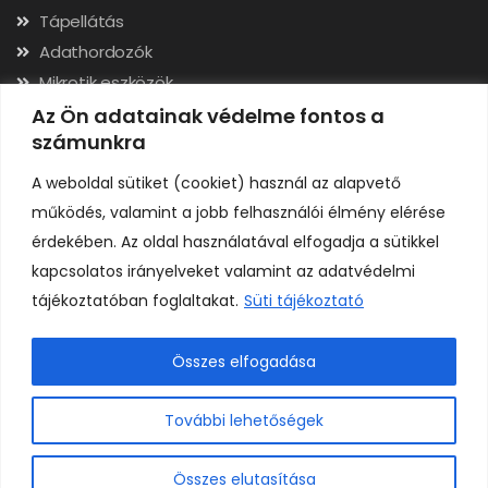
Tápellátás
Adathordozók
Mikrotik eszközök
Hálózati kábelek, csatlakozók
Az Ön adatainak védelme fontos a
számunkra
Szerszámok
A weboldal sütiket (cookiet) használ az alapvető
Elérhetőségek
működés, valamint a jobb felhasználói élmény elérése
érdekében. Az oldal használatával elfogadja a sütikkel
Adószám: 24323257-2-02
kapcsolatos irányelveket valamint az adatvédelmi
Cégjegyzékszám: 02-09-079991
tájékoztatóban foglaltakat.
Süti tájékoztató
Bankszámla: 11731001-23136207
IBAN: HU92117310012313620700000000
Összes elfogadása
0
További lehetőségek
Összes elutasítása
Copyright © H A R I C O M P Kft. Minden jog fenntartva.