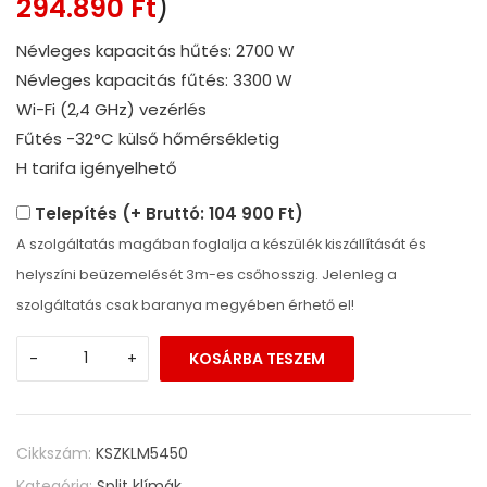
294.890
Ft
)
Névleges kapacitás hűtés: 2700 W
Névleges kapacitás fűtés: 3300 W
Wi-Fi (2,4 GHz) vezérlés
Fűtés -32°C külső hőmérsékletig
H tarifa igényelhető
Telepítés (+ Bruttó: 104 900 Ft)
A szolgáltatás magában foglalja a készülék kiszállítását és
helyszíni beüzemelését 3m-es csőhosszig. Jelenleg a
szolgáltatás csak baranya megyében érhető el!
-
+
KOSÁRBA TESZEM
Cikkszám:
KSZKLM5450
Kategória:
Split klímák