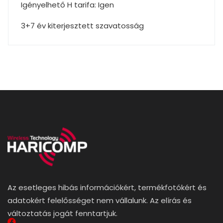
Igényelhető H tarifa: Igen
3+7 év kiterjesztett szavatosság
Az esetleges hibás információkért, termékfotókért és
adatokért felelősséget nem vállalunk. Az elírás és
változtatás jogát fenntartjuk.