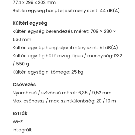
774 x 299 x 202 mm
Beltéri egység hangteljesítmény szint: 44 dB(A)
Kültéri egység
Kültéri egység berendezés méret: 709 × 280 ×
530 mm
Kültéri egység hangteljesítmény szint: 51 dB(A)
Kültéri egység hűtőközeg típus / mennyiség: R32
/ 550 g
Kültéri egység n. tömege: 25 kg
Csövezés
Nyomócső / szívócső méret: 6,35 / 9,52 mm
Max. csőhossz / max. szintkülönbség: 20 / 10 m
Extrák
Wi-Fi
Integrált