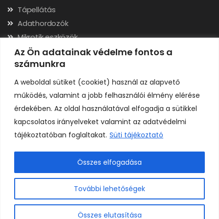
Tápellátás
Adathordozók
Mikrotik eszközök
Hálózati kábelek, csatlakozók
Az Ön adatainak védelme fontos a
számunkra
Szerszámok
A weboldal sütiket (cookiet) használ az alapvető
Elérhetőségek
működés, valamint a jobb felhasználói élmény elérése
érdekében. Az oldal használatával elfogadja a sütikkel
Adószám: 24323257-2-02
kapcsolatos irányelveket valamint az adatvédelmi
Cégjegyzékszám: 02-09-079991
tájékoztatóban foglaltakat.
Süti tájékoztató
Bankszámla: 11731001-23136207
IBAN: HU92117310012313620700000000
Összes elfogadása
0
További lehetőségek
Összes elutasítása
Copyright © H A R I C O M P Kft. Minden jog fenntartva.