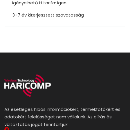
Igényelhető H tarifa: Igen
3+7 év kiterjesztett szavatosság
Az esetleges hibás információkért, termékfotókért és
adatokért felelősséget nem vállalunk. Az elírás és
változtatás jogát fenntartjuk.