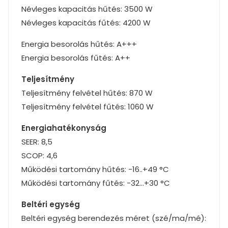
Névleges kapacitás hűtés: 3500 W
Névleges kapacitás fűtés: 4200 W
Energia besorolás hűtés: A+++
Energia besorolás fűtés: A++
Teljesítmény
Teljesítmény felvétel hűtés: 870 W
Teljesítmény felvétel fűtés: 1060 W
Energiahatékonyság
SEER: 8,5
SCOP: 4,6
Működési tartomány hűtés: -16..+49 °C
Működési tartomány fűtés: -32…+30 °C
Beltéri egység
Beltéri egység berendezés méret (szé/ma/mé):