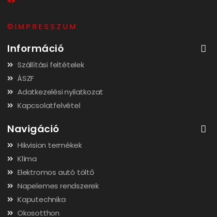
© I M P R E S S Z U M
Információ
Szállítási feltételek
ÁSZF
Adatkezelési nyilatkozat
Kapcsolatfelvétel
Navigáció
Hikvision termékek
Klíma
Elektromos autó töltő
Napelemes rendszerek
Kaputechnika
Okosotthon