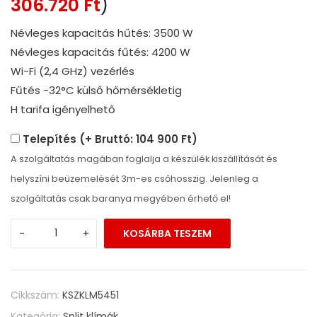
306.720
Ft
)
Névleges kapacitás hűtés: 3500 W
Névleges kapacitás fűtés: 4200 W
Wi-Fi (2,4 GHz) vezérlés
Fűtés -32°C külső hőmérsékletig
H tarifa igényelhető
Telepítés (+ Bruttó: 104 900 Ft)
A szolgáltatás magában foglalja a készülék kiszállítását és
helyszíni beüzemelését 3m-es csőhosszig. Jelenleg a
szolgáltatás csak baranya megyében érhető el!
-
+
KOSÁRBA TESZEM
Cikkszám:
KSZKLM5451
Kategória:
Split klímák