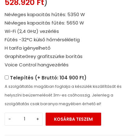
528.920
Ft
)
Névleges kapacitás hűtés: 5350 W
Névleges kapacitás fűtés: 5650 W
Wi-Fi (2,4 GHz) vezérlés
Fűtés -32°C külső hőmérsékletig
H tarifa igényelhető
GraphiteGrey grafitszürke borítás
Voice Control hangvezérlés
Telepítés (+ Bruttó: 104 900 Ft)
A szolgáltatás magában foglalja a készülék kiszállítását és
helyszíni beüzemelését 3m-es csőhosszig. Jelenleg a
szolgáltatás csak baranya megyében érhető el!
-
+
KOSÁRBA TESZEM