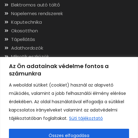
Elektromos autó töltő
Napelemes rendszerek
Kaputechnika
Okosotthon
Tápellátás
Adathordozók
Mikrotik eszközök
Hálózati kábelek, csatlakozók
Az Ön adatainak védelme fontos a
számunkra
Szerszámok
A weboldal sütiket (cookiet) használ az alapvető
Elérhetőségek
működés, valamint a jobb felhasználói élmény elérése
érdekében. Az oldal használatával elfogadja a sütikkel
Adószám: 24323257-2-02
kapcsolatos irányelveket valamint az adatvédelmi
Cégjegyzékszám: 02-09-079991
tájékoztatóban foglaltakat.
Süti tájékoztató
Bankszámla: 11731001-23136207
IBAN: HU92117310012313620700000000
Összes elfogadása
0