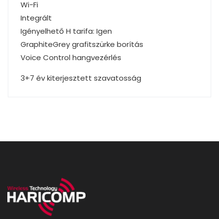
Wi-Fi
Integrált
Igényelhető H tarifa: Igen
GraphiteGrey grafitszürke borítás
Voice Control hangvezérlés
3+7 év kiterjesztett szavatosság