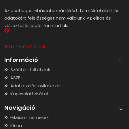
Az esetleges hibás információkért, termékfotókért és
adatokért felelősséget nem vállalunk. Az elírás és
változtatás jogát fenntartjuk.
© I M P R E S S Z U M
Információ
Szállítási feltételek
ÁSZF
Adatkezelési nyilatkozat
Kapcsolatfelvétel
Navigáció
Hikvision termékek
Klíma