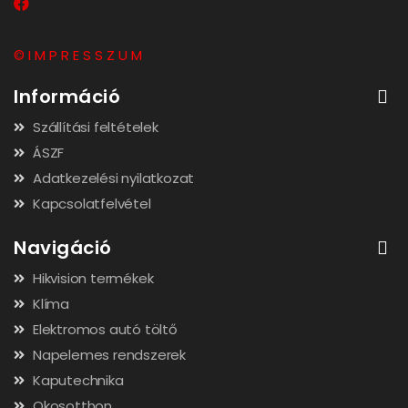
© I M P R E S S Z U M
Információ
Szállítási feltételek
ÁSZF
Adatkezelési nyilatkozat
Kapcsolatfelvétel
Navigáció
Hikvision termékek
Klíma
Elektromos autó töltő
Napelemes rendszerek
Kaputechnika
Okosotthon