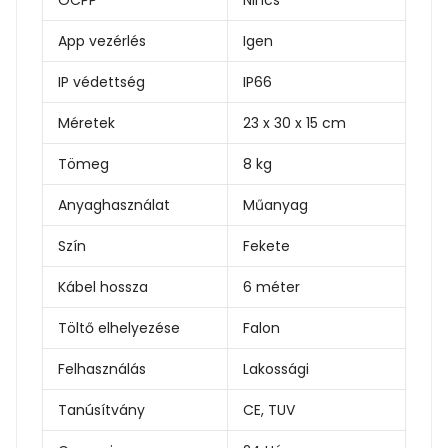
App vezérlés
Igen
IP védettség
IP66
Méretek
23 x 30 x 15 cm
Tömeg
8 kg
Anyaghasználat
Műanyag
Szín
Fekete
Kábel hossza
6 méter
Töltő elhelyezése
Falon
Felhasználás
Lakossági
Tanúsítvány
CE, TUV