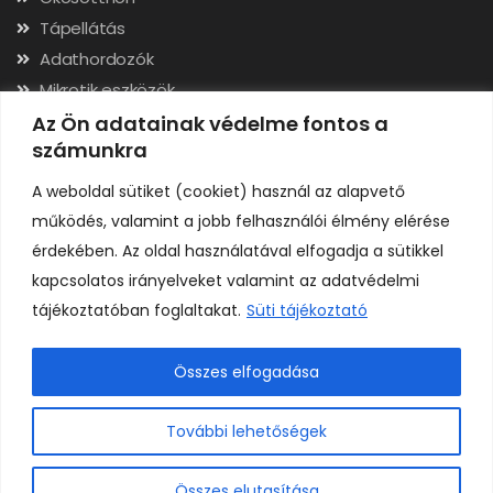
Tápellátás
Adathordozók
Mikrotik eszközök
Hálózati kábelek, csatlakozók
Az Ön adatainak védelme fontos a
számunkra
Szerszámok
A weboldal sütiket (cookiet) használ az alapvető
Elérhetőségek
működés, valamint a jobb felhasználói élmény elérése
érdekében. Az oldal használatával elfogadja a sütikkel
Adószám: 24323257-2-02
kapcsolatos irányelveket valamint az adatvédelmi
Cégjegyzékszám: 02-09-079991
tájékoztatóban foglaltakat.
Süti tájékoztató
Bankszámla: 11731001-23136207
IBAN: HU92117310012313620700000000
Összes elfogadása
0
További lehetőségek
Összes elutasítása