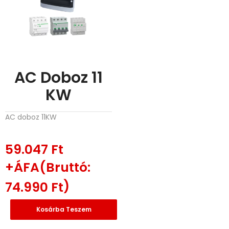
AC Doboz 11
KW
AC doboz 11KW
59.047
Ft
+ÁFA(Bruttó:
)
74.990
Ft
Kosárba Teszem