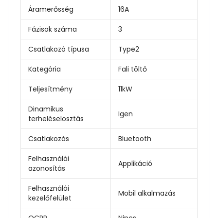
Áramerősség
16A
Fázisok száma
3
Csatlakozó típusa
Type2
Kategória
Fali töltő
Teljesítmény
11kW
Dinamikus
Igen
terheléselosztás
Csatlakozás
Bluetooth
Felhasználói
Applikáció
azonosítás
Felhasználói
Mobil alkalmazás
kezelőfelület
OCPP
Nincs