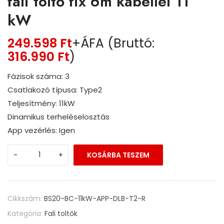
fali töltő fix 6m kábellel 11
kW
249.598
Ft
+ÁFA (Bruttó:
316.990
Ft
)
Fázisok száma: 3
Csatlakozó típusa: Type2
Teljesítmény: 11kW
Dinamikus terheléselosztás
App vezérlés: Igen
-
+
KOSÁRBA TESZEM
Cikkszám:
BS20-BC-11kW-APP-DLB-T2-R
Kategória:
Fali toltők