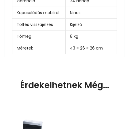
Garancia
24 Hónap
Kapcsolódás mobilról
Nincs
Töltés visszajelzés
Kijelző
Tömeg
8 kg
Méretek
43 × 26 × 26 cm
Érdekelhetnek Még…