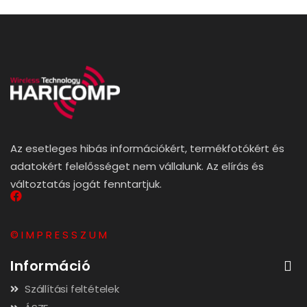
Az esetleges hibás információkért, termékfotókért és
adatokért felelősséget nem vállalunk. Az elírás és
változtatás jogát fenntartjuk.
© I M P R E S S Z U M
Információ
Szállítási feltételek