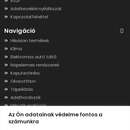
ÁSZF
Adatkezelési nyilatkozat
Kapcsolatfelvétel
Navigáció
Hikvision termékek
Klíma
Elektromos autó töltő
Napelemes rendszerek
Kaputechnika
Okosotthon
Tápellátás
Adathordozók
Mikrotik eszközök
Hálózati kábelek, csatlakozók
Az Ön adatainak védelme fontos a
számunkra
Szerszámok