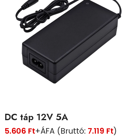
DC táp 12V 5A
5.606
Ft
+ÁFA (Bruttó:
7.119
Ft
)