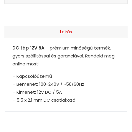
Leírás
DC táp 12V 5A
– prémium minőségű termék,
gyors szállítással és garanciával. Rendeld meg
online most!
– Kapcsolóüzemű
– Bemenet: 100-240V / ~50/60Hz
– Kimenet: 12V DC / 5A
– 5.5 x 2.1 mm DC csatlakozó