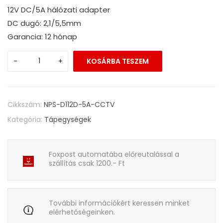
12V DC/5A hálózati adapter
DC dugó: 2,1/5,5mm
Garancia: 12 hónap
-
+
KOSÁRBA TESZEM
Cikkszám:
NPS-D112D-5A-CCTV
Kategória:
Tápegységek
Foxpost automatába előreutalással a
szállítás csak 1200.- Ft
További információkért keressen minket
elérhetőségeinken.