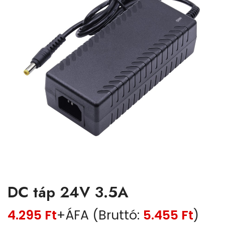
DC táp 24V 3.5A
4.295
Ft
+ÁFA (Bruttó:
5.455
Ft
)