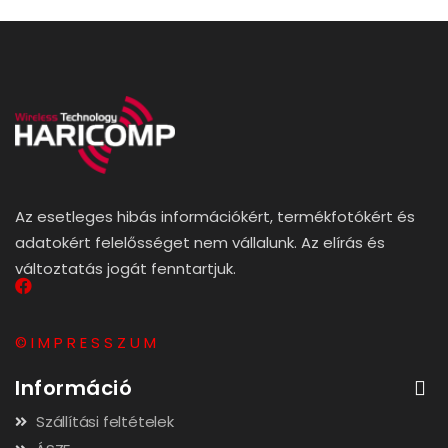
Az esetleges hibás információkért, termékfotókért és
adatokért felelősséget nem vállalunk. Az elírás és
változtatás jogát fenntartjuk.
© I M P R E S S Z U M
Információ
Szállítási feltételek