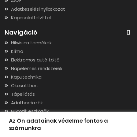
ÁSZF
Adatkezelési nyilatkozat
Kapcsolatfelvétel
Navigáció
Hikvision termékek
Klíma
Elektromos autó töltő
Napelemes rendszerek
Kaputechnika
Okosotthon
Tápellátás
Adathordozók
Mikrotik eszközök
Hálózati kábelek, csatlakozók
Az Ön adatainak védelme fontos a
számunkra
Szerszámok