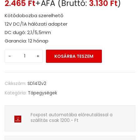
2.465
Ft
+ÁFA (Bruttó:
3.130
Ft
)
Kötődobozba szerelhető
12V DC/1A hálózati adapter
DC dugó: 2,1/5,5mm
Garancia: 12 hónap
-
+
KOSÁRBA TESZEM
Cikkszám:
SD1412v2
Kategória:
Tápegységek
Foxpost automatába előreutalással a
szállítás csak 1200.- Ft