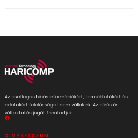
Az esetleges hibás információkért, termékfotókért és
adatokért felelősséget nem vállalunk. Az elírás és
változtatás jogát fenntartjuk.
© I M P R E S S Z U M