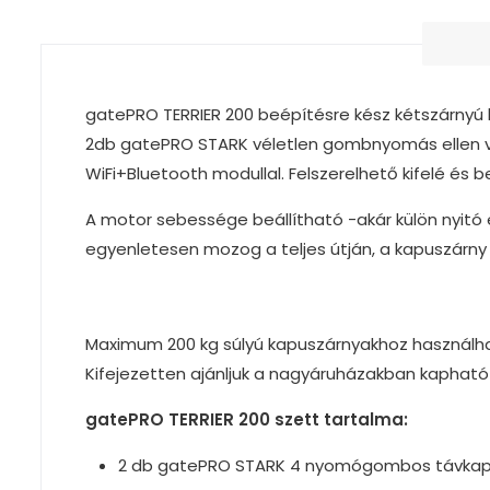
gatePRO TERRIER 200 beépítésre kész kétszárnyú k
2db gatePRO STARK véletlen gombnyomás ellen véd
WiFi+Bluetooth modullal. Felszerelhető kifelé és 
A motor sebessége beállítható -akár külön nyitó é
egyenletesen mozog a teljes útján, a kapuszárn
Maximum 200 kg súlyú kapuszárnyakhoz használha
Kifejezetten ajánljuk a nagyáruházakban kapható
gatePRO TERRIER 200 szett tartalma:
2 db gatePRO STARK 4 nyomógombos távkapc