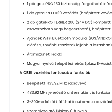
1 pár gatePRO 180 biztonsági forgatható inf
1 db gatePRO CB19 vezérlés (beépített vevő
2 db gatePRO TERRIER 200 (24V DC) komplett ka
csavarozható vagy hegeszthető), beépített á
Ajándék WiFi+Bluetooth modullal (iOS/ANDROID 
elérése, további részletek lejjebb a leírásban)
Áramszüneti kioldó
Magyar nyelvű telepítési leírás (plusz E-Assis
A CB19 vezérlés fontosabb funkciói:
Beépített 433,92 MHz rádióvevő
433,92 MHz jelerősítő antennaként is funkcion
3-300mp között állítható automata bezárási
Személybejáró (kiskapu) funkció