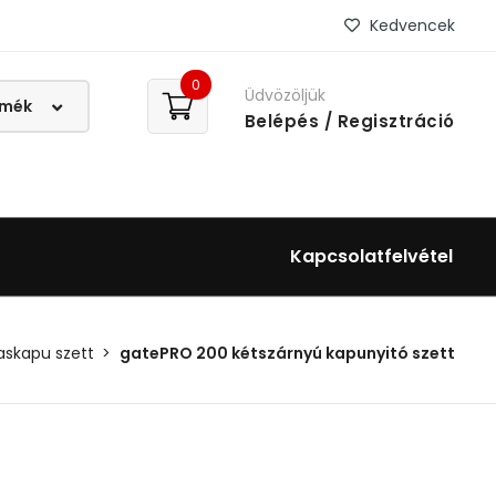
Kedvencek
0
Üdvözöljük
Belépés
/ Regisztráció
Kapcsolatfelvétel
askapu szett
gatePRO 200 kétszárnyú kapunyitó szett