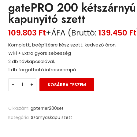
gatePRO 200 kétszárnyú
kapunyitó szett
109.803
Ft
+ÁFA (Bruttó:
139.450
Ft
Komplett, beépítésre kész szett, kedvező áron,
WiFi + Extra gyors sebesség
2 db távkapcsolóval,
1 db forgatható infrasorompó
-
+
KOSÁRBA TESZEM
Cikkszám:
gpterrier200set
Kategória:
Szárnyaskapu szett