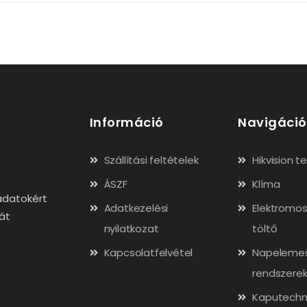
Információ
Navigáció
Szállítási feltételek
Hikvision 
ÁSZF
Klíma
adatokért
Adatkezelési
Elektromos
gát
nyilatkozat
töltő
Kapcsolatfelvétel
Napeleme
rendszere
Kaputechn