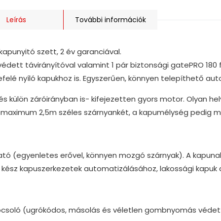
Leírás
További információk
apunyitó szett, 2 év garanciával.
ett távirányítóval valamint 1 pár biztonsági gatePRO 180 
befelé nyíló kapukhoz is. Egyszerűen, könnyen telepíthető au
s külön záróirányban is- kifejezetten gyors motor. Olyan hel
y maximum 2,5m széles szárnyankét, a kapumélység pedig 
tó (egyenletes erővel, könnyen mozgó szárnyak). A kapunak
 kész kapuszerkezetek automatizálásához, lakossági kapuk
soló (ugrókódos, másolás és véletlen gombnyomás védett