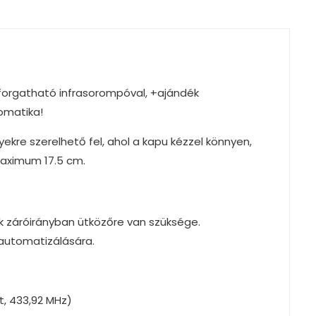
forgatható infrasorompóval, +ajándék
tomatika!
yekre szerelhető fel, ahol a kapu kézzel könnyen,
maximum 17.5 cm.
 záróirányban ütközőre van szüksége.
 automatizálására.
, 433,92 MHz)