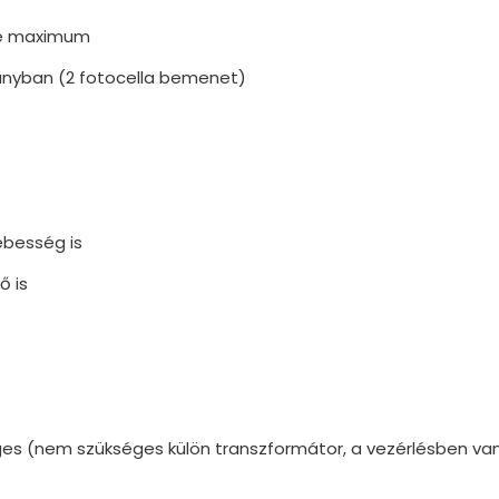
rre maximum
ányban (2 fotocella bemenet)
sebesség is
ő is
éges (nem szükséges külön transzformátor, a vezérlésben v