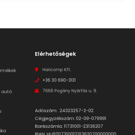
Elérhetőségek
Haricomp Kft.
termékek
+36 30 690-3131
7666 Pogány Nyárfás u. 9.
 autó
Adószám: 24323257-2-02
s
Cégjegyzékszám: 02-09-079991
k
Bankszámla: 11731001-23136207
ika
IBAN: HU92117310012313620700000000