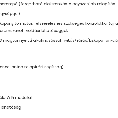
rasorompó (forgatható elektronikás = egyszerűbb telepítés)
egységgel)
punyitó motor, felszereléshez szükséges konzolokkal (új, a 
ramszüneti kioldási lehetőséggel.
magyar nyelvű alkalmazással: nyitás/zárás/kiskapu funkció, 
tance: online telepítési segítség)
áló WiFi modullal
 lehetőség