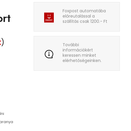
Foxpost automatába
rt
előreutalással a
szállítás csak 1200.- Ft
t
)
További
információkért
keressen minket
elérhetőségeinken.
íni
baranya