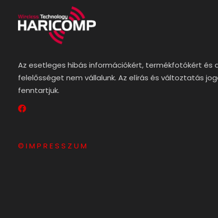
Az esetleges hibás információkért, termékfotókért és 
felelősséget nem vállalunk. Az elírás és változtatás jo
fenntartjuk.
© I M P R E S S Z U M