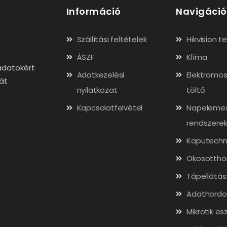
Információ
Navigáció
Szállítási feltételek
Hikvision 
ÁSZF
Klíma
adatokért
Adatkezelési
Elektromos
gát
nyilatkozat
töltő
Kapcsolatfelvétel
Napeleme
rendszere
Kaputechn
Okosottho
Tápellátás
Adathordo
Mikrotik es