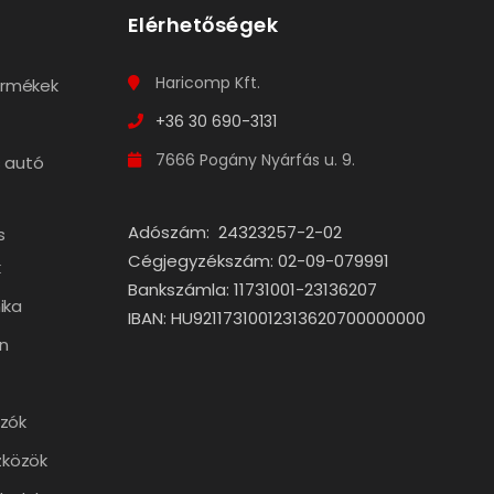
Elérhetőségek
Haricomp Kft.
termékek
+36 30 690-3131
7666 Pogány Nyárfás u. 9.
 autó
Adószám: 24323257-2-02
s
Cégjegyzékszám: 02-09-079991
k
Bankszámla: 11731001-23136207
ika
IBAN: HU92117310012313620700000000
n
zók
zközök