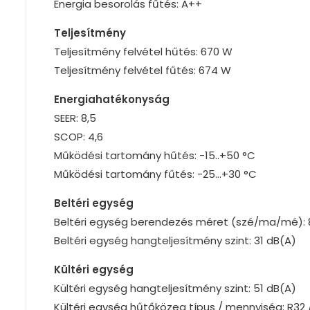
Energia besorolás fűtés: A++
Teljesítmény
Teljesítmény felvétel hűtés: 670 W
Teljesítmény felvétel fűtés: 674 W
Energiahatékonyság
SEER: 8,5
SCOP: 4,6
Működési tartomány hűtés: -15..+50 °C
Működési tartomány fűtés: -25…+30 °C
Beltéri egység
Beltéri egység berendezés méret (szé/ma/mé): 8
Beltéri egység hangteljesítmény szint: 31 dB(A)
Kültéri egység
Kültéri egység hangteljesítmény szint: 51 dB(A)
Kültéri egység hűtőközeg típus / mennyiség: R32 