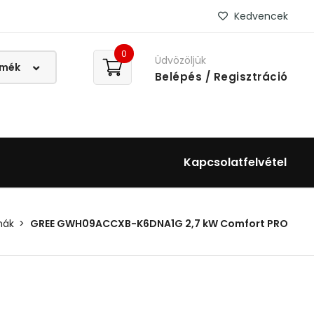
Kedvencek
0
Üdvözöljük
Belépés
/ Regisztráció
Kapcsolatfelvétel
ímák
GREE GWH09ACCXB-K6DNA1G 2,7 kW Comfort PRO