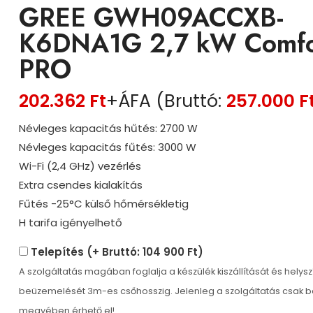
GREE GWH09ACCXB-
K6DNA1G 2,7 kW Comfo
PRO
202.362
Ft
+ÁFA (Bruttó:
257.000
F
Névleges kapacitás hűtés: 2700 W
Névleges kapacitás fűtés: 3000 W
Wi-Fi (2,4 GHz) vezérlés
Extra csendes kialakítás
Fűtés -25°C külső hőmérsékletig
H tarifa igényelhető
Telepítés (+ Bruttó: 104 900 Ft)
A szolgáltatás magában foglalja a készülék kiszállítását és helysz
beüzemelését 3m-es csőhosszig. Jelenleg a szolgáltatás csak 
megyében érhető el!