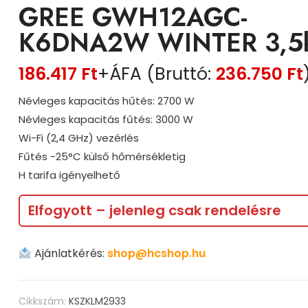
GREE GWH12AGC-
K6DNA2W WINTER 3,
186.417
Ft
+ÁFA (Bruttó:
236.750
Ft
Névleges kapacitás hűtés: 2700 W
Névleges kapacitás fűtés: 3000 W
Wi-Fi (2,4 GHz) vezérlés
Fűtés -25°C külső hőmérsékletig
H tarifa igényelhető
Elfogyott – jelenleg csak rendelésre
Ajánlatkérés:
shop@hcshop.hu
Cikkszám:
KSZKLM2933