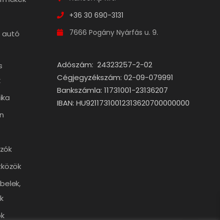
+36 30 690-3131
7666 Pogány Nyárfás u. 9.
 autó
Adószám: 24323257-2-02
s
Cégjegyzékszám: 02-09-079991
k
Bankszámla: 11731001-23136207
ika
IBAN: HU92117310012313620700000000
n
zók
zközök
belek,
k
k