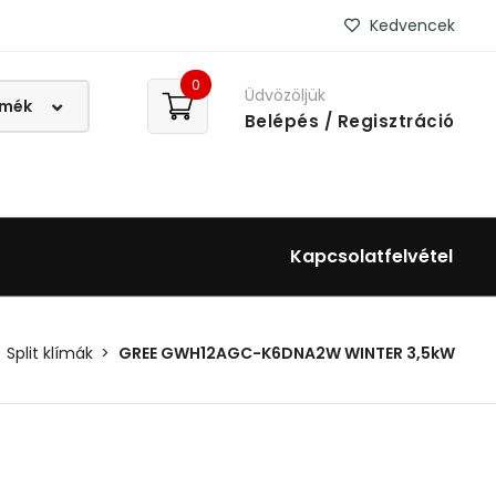
Kedvencek
0
Üdvözöljük
Belépés
/ Regisztráció
Kapcsolatfelvétel
Split klímák
GREE GWH12AGC-K6DNA2W WINTER 3,5kW