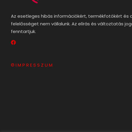
Az esetleges hibás információkért, termékfotókért és 
felelősséget nem vállalunk. Az elírás és változtatás jo
fenntartjuk.
© I M P R E S S Z U M