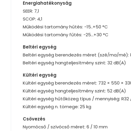
Energiahatékonyság
SEER: 7,1
SCOP: 4,1
Működési tartomány hűtés: -15..+50 °C
Működési tartomány fűtés: -25…+30 °C
Beltéri egység
Beltéri egység berendezés méret (szé/ma/mé): 
Beltéri egység hangteljesítmény szint: 32 dB(A)
Kültéri egység
Kültéri egység berendezés méret: 732 × 550 × 3
Kültéri egység hangteljesítmény szint: 52 dB(A)
Kültéri egység hűtőközeg típus / mennyiség: R32 
Kültéri egység n. tömege: 25 kg
Csövezés
Nyomócső / szívócső méret: 6 / 10 mm