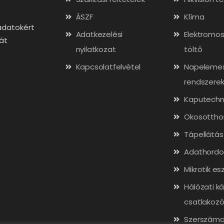
ÁSZF
Klíma
adatokért
Adatkezelési
Elektromos
gát
nyilatkozat
töltő
Kapcsolatfelvétel
Napeleme
rendszere
Kaputechn
Okosottho
Tápellátás
Adathordo
Mikrotik es
Hálózati ká
csatlakozó
Szerszámo