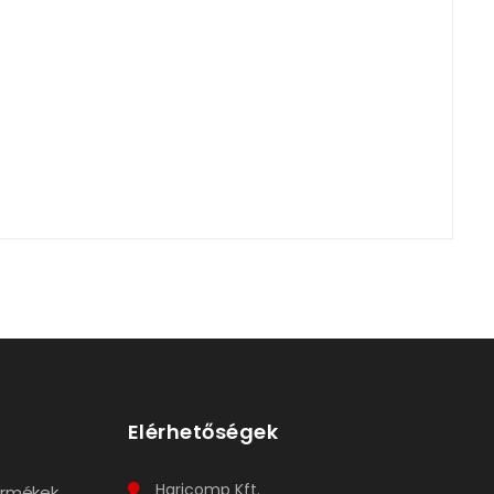
Elérhetőségek
Haricomp Kft.
termékek