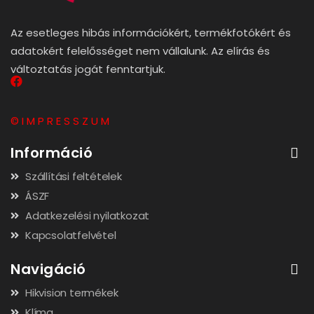
Az esetleges hibás információkért, termékfotókért és
adatokért felelősséget nem vállalunk. Az elírás és
változtatás jogát fenntartjuk.
© I M P R E S S Z U M
Információ
Szállítási feltételek
ÁSZF
Adatkezelési nyilatkozat
Kapcsolatfelvétel
Navigáció
Hikvision termékek
Klíma