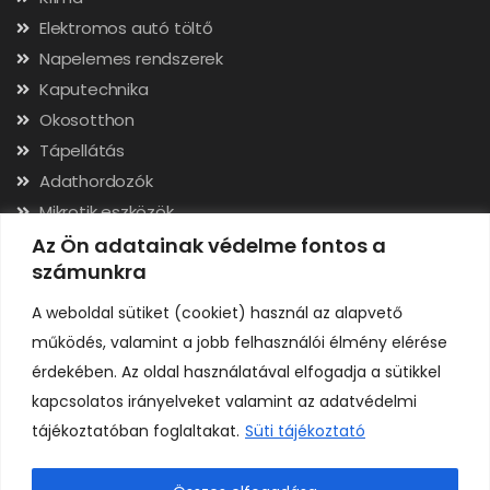
Elektromos autó töltő
Napelemes rendszerek
Kaputechnika
Okosotthon
Tápellátás
Adathordozók
Mikrotik eszközök
Hálózati kábelek, csatlakozók
Az Ön adatainak védelme fontos a
számunkra
Szerszámok
A weboldal sütiket (cookiet) használ az alapvető
Elérhetőségek
működés, valamint a jobb felhasználói élmény elérése
érdekében. Az oldal használatával elfogadja a sütikkel
Adószám: 24323257-2-02
kapcsolatos irányelveket valamint az adatvédelmi
Cégjegyzékszám: 02-09-079991
tájékoztatóban foglaltakat.
Süti tájékoztató
Bankszámla: 11731001-23136207
IBAN: HU92117310012313620700000000