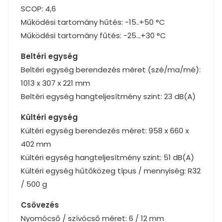
SCOP: 4,6
Működési tartomány hűtés: -15..+50 °C
Működési tartomány fűtés: -25…+30 °C
Beltéri egység
Beltéri egység berendezés méret (szé/ma/mé):
1013 x 307 x 221 mm
Beltéri egység hangteljesítmény szint: 23 dB(A)
Kültéri egység
Kültéri egység berendezés méret: 958 x 660 x
402 mm
Kültéri egység hangteljesítmény szint: 51 dB(A)
Kültéri egység hűtőközeg típus / mennyiség: R32
/ 500 g
Csövezés
Nyomócső / szívócső méret: 6 / 12 mm