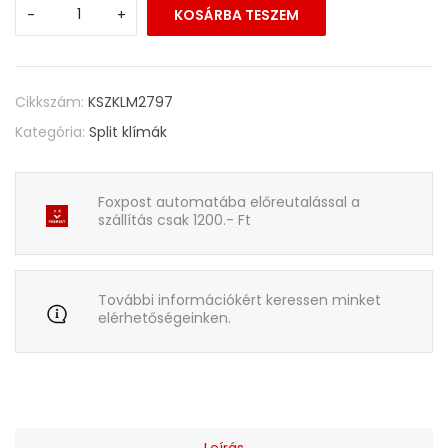
-
+
KOSÁRBA TESZEM
Cikkszám:
KSZKLM2797
Kategória:
Split klímák
Foxpost automatába előreutalással a
szállítás csak 1200.- Ft
További információkért keressen minket
elérhetőségeinken.
Leírás