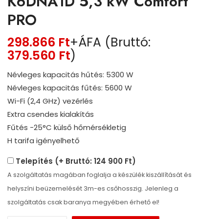
K6DNA1D 5,3 kW Comfort
PRO
298.866
Ft
+ÁFA (Bruttó:
379.560
Ft
)
Névleges kapacitás hűtés: 5300 W
Névleges kapacitás fűtés: 5600 W
Wi-Fi (2,4 GHz) vezérlés
Extra csendes kialakítás
Fűtés -25°C külső hőmérsékletig
H tarifa igényelhető
Telepítés (+ Bruttó: 124 900 Ft)
A szolgáltatás magában foglalja a készülék kiszállítását és
helyszíni beüzemelését 3m-es csőhosszig. Jelenleg a
szolgáltatás csak baranya megyében érhető el!