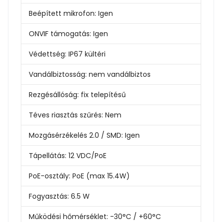
Beépített mikrofon:
Igen
ONVIF támogatás:
Igen
Védettség:
IP67 kültéri
Vandálbiztosság:
nem vandálbiztos
Rezgésállóság:
fix telepítésű
Téves riasztás szűrés:
Nem
Mozgásérzékelés 2.0 / SMD:
Igen
Tápellátás:
12 VDC/PoE
PoE-osztály:
PoE (max 15.4W)
Fogyasztás:
6.5 W
Működési hőmérséklet:
-30°C / +60°C