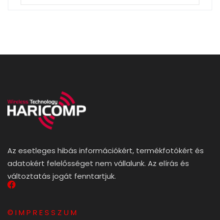
Az esetleges hibás információkért, termékfotókért és
adatokért felelősséget nem vállalunk. Az elírás és
változtatás jogát fenntartjuk.
© I M P R E S S Z U M