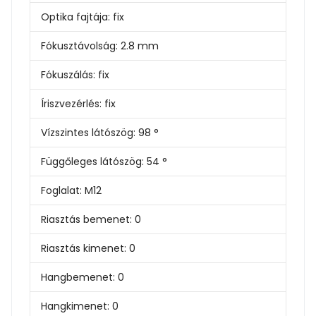
Optika fajtája:
fix
Fókusztávolság:
2.8 mm
Fókuszálás:
fix
Íriszvezérlés:
fix
Vízszintes látószög:
98 °
Függőleges látószög:
54 °
Foglalat:
M12
Riasztás bemenet:
0
Riasztás kimenet:
0
Hangbemenet:
0
Hangkimenet:
0