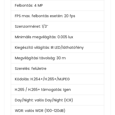
Felbontás:
4 MP
FPS max. felbontás esetén:
20 fps
Szenzorméret:
1/3″
Minimális megvilágítás:
0.005 lux
Kiegészítő világítás:
IR LED/láthatófény
Megvilágítási távolság:
30 m
Szerelés:
felületre
Kódolás:
H.264+/H.265+/MJPEG
H.265 / H.265+ támogatás:
Igen
Day/Night:
valós Day/Night (ICR)
WDR:
valós WDR (100-120dB)