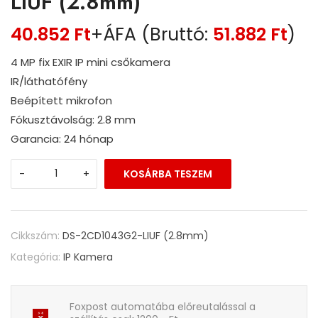
LIUF (2.8mm)
40.852
Ft
+ÁFA (Bruttó:
51.882
Ft
)
4 MP fix EXIR IP mini csőkamera
IR/láthatófény
Beépített mikrofon
Fókusztávolság: 2.8 mm
Garancia: 24 hónap
-
+
KOSÁRBA TESZEM
Cikkszám:
DS-2CD1043G2-LIUF (2.8mm)
Kategória:
IP Kamera
Foxpost automatába előreutalással a