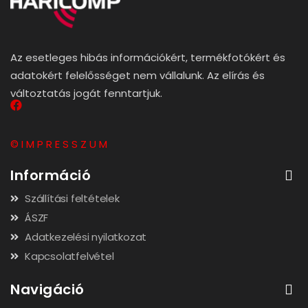
Az esetleges hibás információkért, termékfotókért és
adatokért felelősséget nem vállalunk. Az elírás és
változtatás jogát fenntartjuk.
© I M P R E S S Z U M
Információ
Szállítási feltételek
ÁSZF
Adatkezelési nyilatkozat
Kapcsolatfelvétel
Navigáció