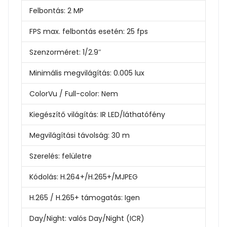
Felbontás:
2
MP
FPS max. felbontás esetén:
25 fps
Szenzorméret:
1/2.9″
Minimális megvilágítás:
0.005 lux
ColorVu / Full-color:
Nem
Kiegészítő világítás:
IR LED/láthatófény
Megvilágítási távolság:
30 m
Szerelés:
felületre
Kódolás:
H.264+/H.265+/MJPEG
H.265 / H.265+ támogatás:
Igen
Day/Night:
valós Day/Night (ICR)