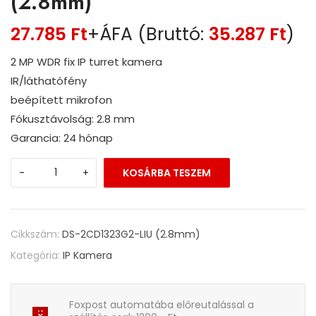
(2.8mm)
27.785
Ft
+ÁFA (Bruttó:
35.287
Ft
)
2 MP WDR fix IP turret kamera
IR/láthatófény
beépített mikrofon
Fókusztávolság: 2.8 mm
Garancia: 24 hónap
-
+
KOSÁRBA TESZEM
Cikkszám:
DS-2CD1323G2-LIU (2.8mm)
Kategória:
IP Kamera
Foxpost automatába előreutalással a