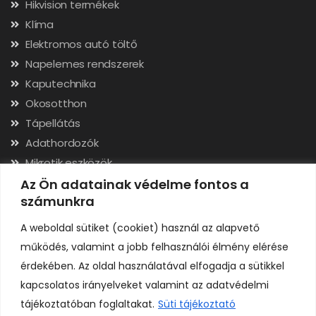
Hikvision termékek
Klíma
Elektromos autó töltő
Napelemes rendszerek
Kaputechnika
Okosotthon
Tápellátás
Adathordozók
Mikrotik eszközök
Hálózati kábelek, csatlakozók
Az Ön adatainak védelme fontos a
számunkra
Szerszámok
A weboldal sütiket (cookiet) használ az alapvető
Elérhetőségek
működés, valamint a jobb felhasználói élmény elérése
érdekében. Az oldal használatával elfogadja a sütikkel
Adószám: 24323257-2-02
kapcsolatos irányelveket valamint az adatvédelmi
Cégjegyzékszám: 02-09-079991
tájékoztatóban foglaltakat.
Süti tájékoztató
Bankszámla: 11731001-23136207