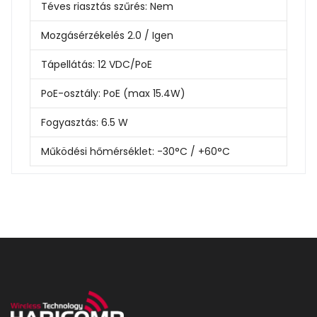
Téves riasztás szűrés:
Nem
Mozgásérzékelés 2.0 /
Igen
Tápellátás:
12 VDC/PoE
PoE-osztály:
PoE (max 15.4W)
Fogyasztás:
6
.5 W
Működési hőmérséklet:
-30°C / +60°C