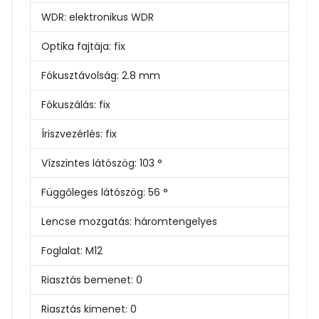
WDR:
elektronikus
WDR
Optika fajtája:
fix
Fókusztávolság:
2.8 mm
Fókuszálás:
fix
Íriszvezérlés:
fix
Vízszintes látószög:
103
°
Függőleges látószög:
56 °
Lencse mozgatás:
háromtengelyes
Foglalat:
M12
Riasztás bemenet:
0
Riasztás kimenet:
0