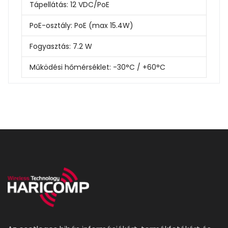
Tápellátás:
12 VDC/PoE
PoE-osztály:
PoE (max 15.4W)
Fogyasztás:
7.2 W
Működési hőmérséklet:
-30°C / +60°C