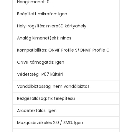
Hangkimenet:
0
Beépített mikrofon:
Igen
Helyi rögzítés:
microSD kártyahely
Analóg kimenet(ek):
nincs
Kompatibilitás:
ONVIF Profile S/ONVIF Profile G
ONVIF támogatás:
Igen
Védettség:
IP67 kültéri
Vandálbiztosság:
nem vandálbiztos
Rezgésállóság:
fix telepítésű
Arcdetektálás:
Igen
Mozgásérzékelés 2.0 / SMD:
Igen