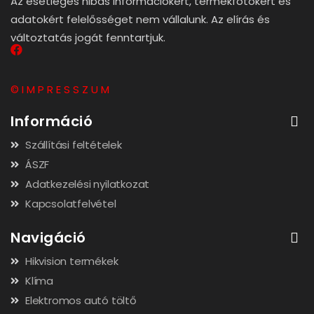
Az esetleges hibás információkért, termékfotókért és
adatokért felelősséget nem vállalunk. Az elírás és
változtatás jogát fenntartjuk.
© I M P R E S S Z U M
Információ
Szállítási feltételek
ÁSZF
Adatkezelési nyilatkozat
Kapcsolatfelvétel
Navigáció
Hikvision termékek
Klíma
Elektromos autó töltő