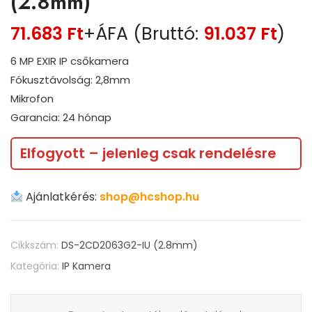
(2.8mm)
71.683
Ft
+ÁFA (Bruttó:
91.037
Ft
)
6 MP EXIR IP csőkamera
Fókusztávolság: 2,8mm
Mikrofon
Garancia: 24 hónap
Elfogyott – jelenleg csak rendelésre
Ajánlatkérés:
shop@hcshop.hu
Cikkszám:
DS-2CD2063G2-IU (2.8mm)
Kategória:
IP Kamera