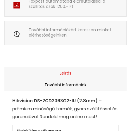
Foxpost automatába előreutalással a
szállítás csak 1200.- Ft
További információkért keressen minket
elérhetőségeinken.
Leírás
További információk
Hikvision DS-2CD2063G2-IU (2.8mm)
–
prémium minőségű termék, gyors szállítással és
garanciával. Rendeld meg online most!
Kialakítás:
csőkamera