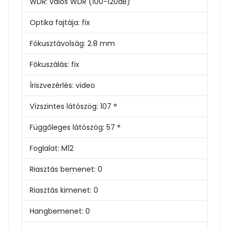
WDR:
valós WDR (100-120dB)
Optika fajtája:
fix
Fókusztávolság:
2.8 mm
Fókuszálás:
fix
Íriszvezérlés:
video
Vízszintes látószög:
107 °
Függőleges látószög:
57 °
Foglalat:
M12
Riasztás bemenet:
0
Riasztás kimenet:
0
Hangbemenet:
0