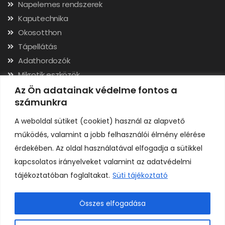
Napelemes rendszerek
Kaputechnika
Okosotthon
Tápellátás
Adathordozók
Mikrotik eszközök
Hálózati kábelek, csatlakozók
Az Ön adatainak védelme fontos a
számunkra
Szerszámok
A weboldal sütiket (cookiet) használ az alapvető
Elérhetőségek
működés, valamint a jobb felhasználói élmény elérése
érdekében. Az oldal használatával elfogadja a sütikkel
Adószám: 24323257-2-02
kapcsolatos irányelveket valamint az adatvédelmi
Cégjegyzékszám: 02-09-079991
tájékoztatóban foglaltakat.
Süti tájékoztató
Bankszámla: 11731001-23136207
IBAN: HU92117310012313620700000000
Összes elfogadása
0