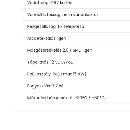
Védettség:
IP67 kültéri
Vandálbiztosság:
nem vandálbiztos
Rezgésállóság:
fix telepítésű
Arcdetektálás:
Igen
Mozgásérzékelés 2.0 / SMD:
Igen
Tápellátás:
12 VDC/PoE
PoE-osztály:
PoE (max 15.4W)
Fogyasztás:
7.2 W
Működési hőmérséklet:
-30°C / +60°C