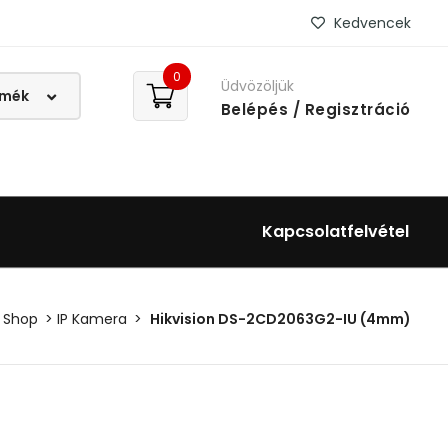
Kedvencek
0
Üdvözöljük
Belépés
/ Regisztráció
Kapcsolatfelvétel
Shop
IP Kamera
Hikvision DS-2CD2063G2-IU (4mm)