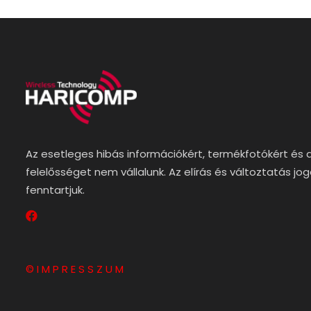
Az esetleges hibás információkért, termékfotókért és 
felelősséget nem vállalunk. Az elírás és változtatás jo
fenntartjuk.
© I M P R E S S Z U M