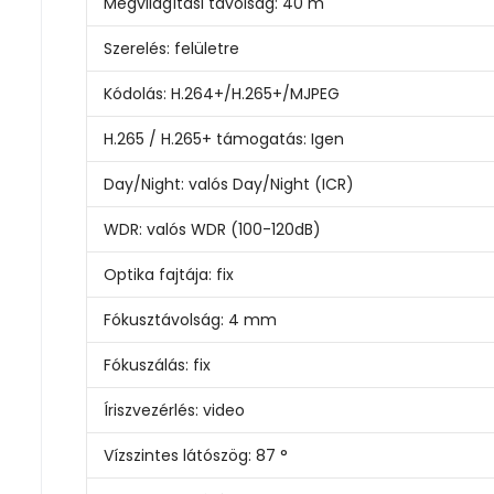
Megvilágítási távolság:
40 m
Szerelés:
felületre
Kódolás:
H.264+/H.265+/MJPEG
H.265 / H.265+ támogatás:
Igen
Day/Night:
valós Day/Night (ICR)
WDR:
valós WDR (100-120dB)
Optika fajtája:
fix
Fókusztávolság:
4 mm
Fókuszálás:
fix
Íriszvezérlés:
video
Vízszintes látószög:
87 °