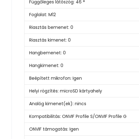
Függőleges látószög:
46 °
Foglalat:
M12
Riasztás bemenet:
0
Riasztás kimenet:
0
Hangbemenet:
0
Hangkimenet:
0
Beépített mikrofon:
Igen
Helyi rögzítés:
microSD kártyahely
Analóg kimenet(ek):
nincs
Kompatibilitás:
ONVIF Profile S/ONVIF Profile G
ONVIF támogatás:
Igen