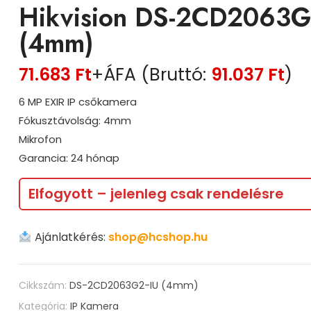
Hikvision DS-2CD2063G
(4mm)
71.683
Ft
+ÁFA (Bruttó:
91.037
Ft
)
6 MP EXIR IP csőkamera
Fókusztávolság: 4mm
Mikrofon
Garancia: 24 hónap
Elfogyott – jelenleg csak rendelésre
Ajánlatkérés:
shop@hcshop.hu
Cikkszám:
DS-2CD2063G2-IU (4mm)
Kategória:
IP Kamera