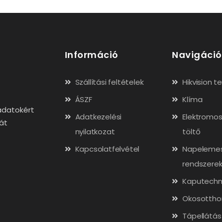
Információ
Navigáció
Szállítási feltételek
Hikvision 
ÁSZF
Klíma
adatokért
Adatkezelési
Elektromos
gát
nyilatkozat
töltő
Kapcsolatfelvétel
Napeleme
rendszere
Kaputechn
Okosottho
Tápellátás