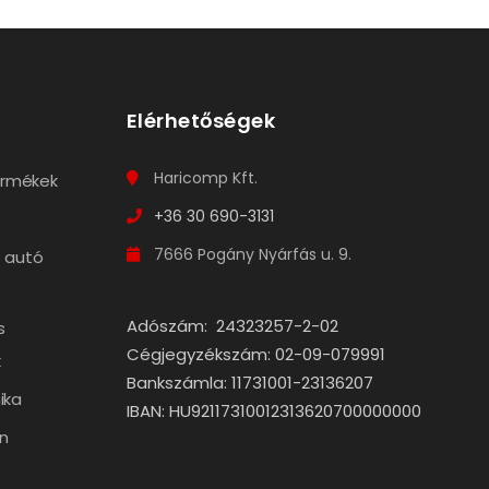
Elérhetőségek
Haricomp Kft.
termékek
+36 30 690-3131
7666 Pogány Nyárfás u. 9.
 autó
Adószám: 24323257-2-02
s
Cégjegyzékszám: 02-09-079991
k
Bankszámla: 11731001-23136207
ika
IBAN: HU92117310012313620700000000
n