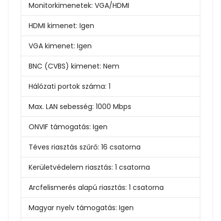
Monitorkimenetek:
VGA/HDMI
HDMI kimenet:
Igen
VGA kimenet:
Igen
BNC (CVBS) kimenet:
Nem
Hálózati portok száma:
1
Max. LAN sebesség:
1000 Mbps
ONVIF támogatás:
Igen
Téves riasztás szűrő:
16 csatorna
Kerületvédelem riasztás:
1 csatorna
Arcfelismerés alapú riasztás:
1 csatorna
Magyar nyelv támogatás:
Igen