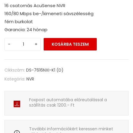
16 csatornás AcuSense NVR
160/80 Mbps be-/kimeneti sávszélesség
fém burkolat
Garancia: 24 hónap
-
+
KOSÁRBA TESZEM
Cikkszám:
DS-7616NXI-K1 (D)
Kategória:
NVR
Foxpost automatába előreutalással a
szállítás csak 1200.- Ft
További információkért keressen minket