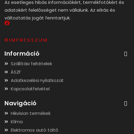
Az esetleges hibás információkért, termékfotókért és
adatokért felelősséget nem vállalunk. Az elírás és
változtatás jogát fenntartjuk.
© I M P R E S S Z U M
Információ
Szállítási feltételek
ÁSZF
Adatkezelési nyilatkozat
Kapcsolatfelvétel
Navigáció
Hikvision termékek
Klíma
Elektromos autó töltő