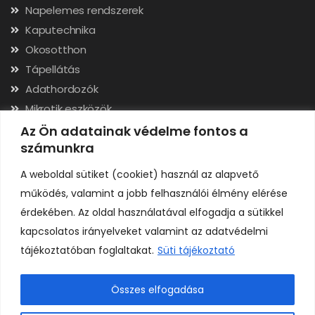
Napelemes rendszerek
Kaputechnika
Okosotthon
Tápellátás
Adathordozók
Mikrotik eszközök
Hálózati kábelek, csatlakozók
Az Ön adatainak védelme fontos a
számunkra
Szerszámok
A weboldal sütiket (cookiet) használ az alapvető
Elérhetőségek
működés, valamint a jobb felhasználói élmény elérése
érdekében. Az oldal használatával elfogadja a sütikkel
Adószám: 24323257-2-02
kapcsolatos irányelveket valamint az adatvédelmi
Cégjegyzékszám: 02-09-079991
Bankszámla: 11731001-23136207
tájékoztatóban foglaltakat.
Süti tájékoztató
IBAN: HU92117310012313620700000000
Összes elfogadása
0