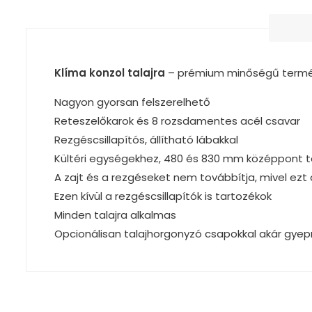
Klíma konzol talajra
– prémium minőségű termék,
Nagyon gyorsan felszerelhető
Reteszelőkarok és 8 rozsdamentes acél csavar
Rezgéscsillapítós, állítható lábakkal
Kültéri egységekhez, 480 és 830 mm középpont t
A zajt és a rezgéseket nem továbbítja, mivel ezt
Ezen kívül a rezgéscsillapítók is tartozékok
Minden talajra alkalmas
Opcionálisan talajhorgonyzó csapokkal akár gyepr