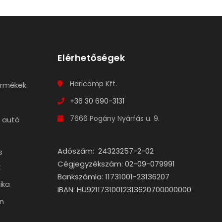
Elérhetőségek
Haricomp Kft.
termékek
+36 30 690-3131
7666 Pogány Nyárfás u. 9.
 autó
Adószám: 24323257-2-02
s
Cégjegyzékszám: 02-09-079991
k
Bankszámla: 11731001-23136207
ika
IBAN: HU92117310012313620700000000
n