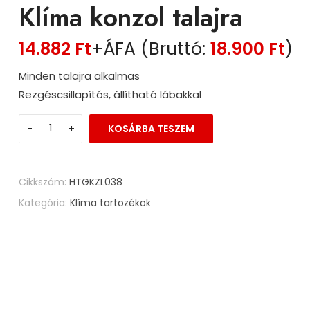
Klíma konzol talajra
14.882
Ft
+ÁFA (Bruttó:
18.900
Ft
)
Minden talajra alkalmas
Rezgéscsillapítós, állítható lábakkal
-
+
KOSÁRBA TESZEM
Cikkszám:
HTGKZL038
Kategória:
Klíma tartozékok