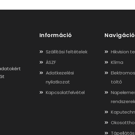
Információ
Navigáció
Szállítási feltételek
Hikvision 
ÁSZF
Klíma
adatokért
Adatkezelési
Elektromos
gát
nyilatkozat
töltő
Kapcsolatfelvétel
Napeleme
rendszere
Kaputechn
Okosottho
Tápellátás