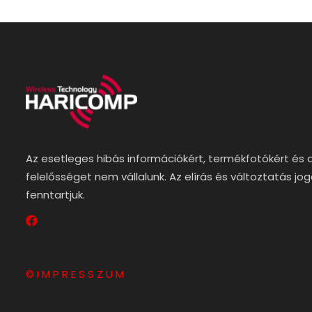
Az esetleges hibás információkért, termékfotókért és 
felelősséget nem vállalunk. Az elírás és változtatás jo
fenntartjuk.
© I M P R E S S Z U M