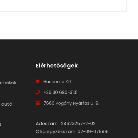
Elérhetőségek
Haricomp Kft.
termékek
+36 30 690-3131
7666 Pogány Nyárfás u. 9.
 autó
Adószám: 24323257-2-02
s
Cégjegyzékszám: 02-09-079991
k