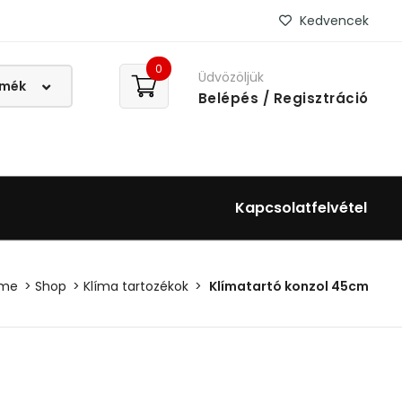
Kedvencek
0
Üdvözöljük
Belépés
/ Regisztráció
Kapcsolatfelvétel
me
Shop
Klíma tartozékok
Klímatartó konzol 45cm