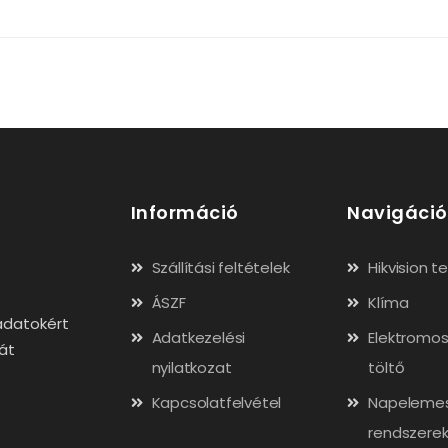
Információ
Navigáció
Szállítási feltételek
Hikvision 
ÁSZF
Klíma
adatokért
Adatkezelési
Elektromos
gát
nyilatkozat
töltő
Kapcsolatfelvétel
Napeleme
rendszere