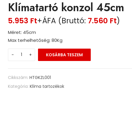
Klímatartó konzol 45cm
5.953
Ft
+ÁFA (Bruttó:
7.560
Ft
)
Méret: 45cm
Max terhelhetőség: 80Kg
-
+
KOSÁRBA TESZEM
Cikkszám:
HTGKZL001
Kategória:
Klíma tartozékok