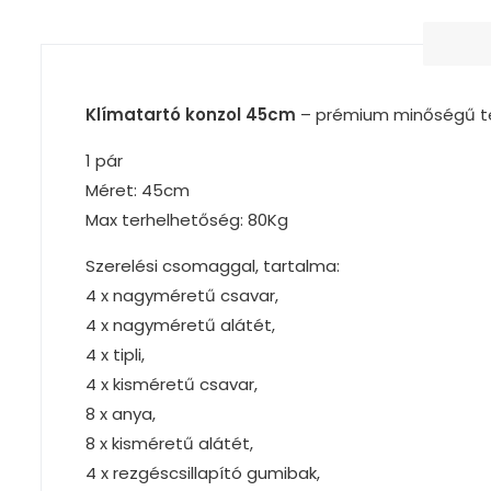
Klímatartó konzol 45cm
– prémium minőségű ter
1 pár
Méret: 45cm
Max terhelhetőség: 80Kg
Szerelési csomaggal, tartalma:
4 x nagyméretű csavar,
4 x nagyméretű alátét,
4 x tipli,
4 x kisméretű csavar,
8 x anya,
8 x kisméretű alátét,
4 x rezgéscsillapító gumibak,