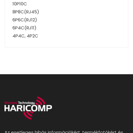
10P10C
8P8C(RJ45)
6P6C(RJ12)
6P4C(RJ11)
4P4C, 4P2C
Az esetleges hibás információkért, termékfotókért és