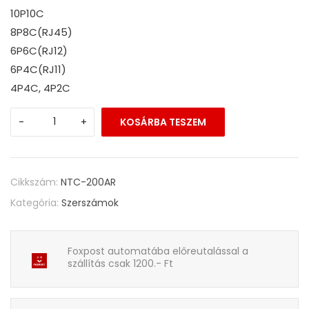
10P10C
8P8C(RJ45)
6P6C(RJ12)
6P4C(RJ11)
4P4C, 4P2C
-
+
KOSÁRBA TESZEM
Cikkszám:
NTC-200AR
Kategória:
Szerszámok
Foxpost automatába előreutalással a
szállítás csak 1200.- Ft