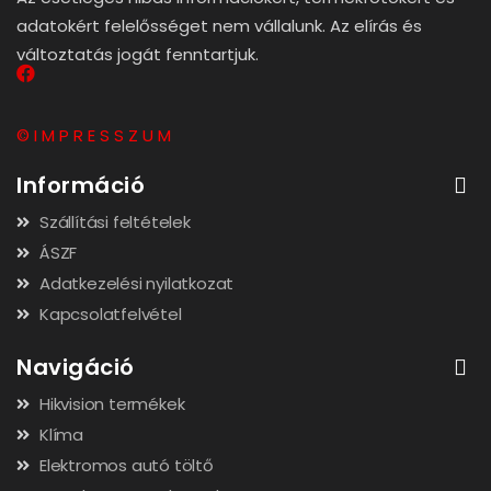
adatokért felelősséget nem vállalunk. Az elírás és
változtatás jogát fenntartjuk.
© I M P R E S S Z U M
Információ
Szállítási feltételek
ÁSZF
Adatkezelési nyilatkozat
Kapcsolatfelvétel
Navigáció
Hikvision termékek
Klíma
Elektromos autó töltő