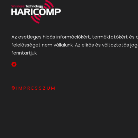
Az esetleges hibás információkért, termékfotókért és 
felelősséget nem vállalunk. Az elírás és változtatás jo
fenntartjuk.
© I M P R E S S Z U M