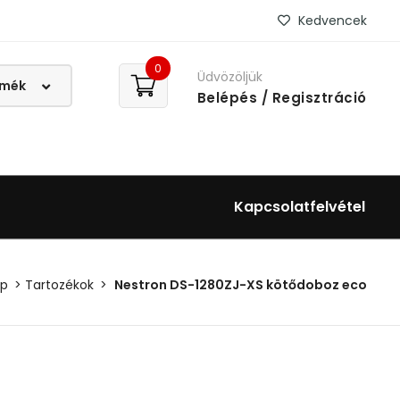
Kedvencek
0
Üdvözöljük
Belépés
/ Regisztráció
Kapcsolatfelvétel
op
Tartozékok
Nestron DS-1280ZJ-XS kötődoboz eco