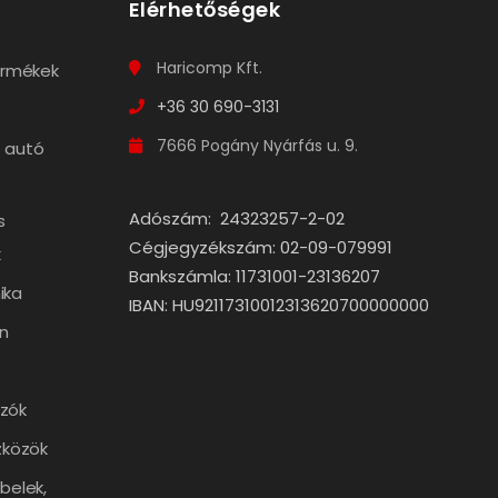
Elérhetőségek
Haricomp Kft.
termékek
+36 30 690-3131
7666 Pogány Nyárfás u. 9.
 autó
Adószám: 24323257-2-02
s
Cégjegyzékszám: 02-09-079991
k
Bankszámla: 11731001-23136207
ika
IBAN: HU92117310012313620700000000
n
zók
zközök
belek,