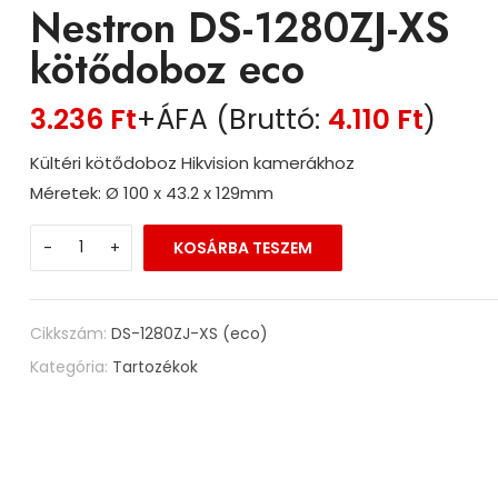
Nestron DS-1280ZJ-XS
kötődoboz eco
3.236
Ft
+ÁFA (Bruttó:
4.110
Ft
)
Kültéri kötődoboz Hikvision kamerákhoz
Méretek: Ø 100 x 43.2 x 129mm
-
+
KOSÁRBA TESZEM
Cikkszám:
DS-1280ZJ-XS (eco)
Kategória:
Tartozékok