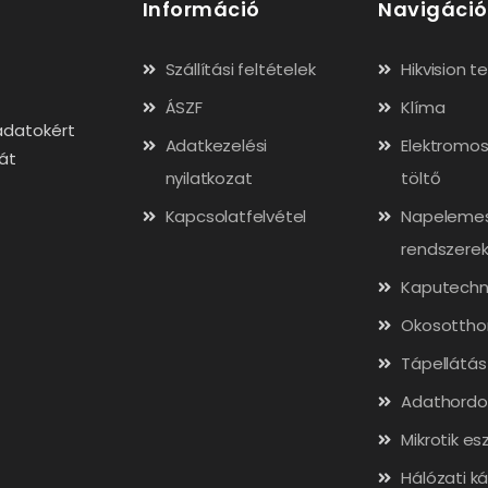
Információ
Navigáció
Szállítási feltételek
Hikvision 
ÁSZF
Klíma
adatokért
Adatkezelési
Elektromos
gát
nyilatkozat
töltő
Kapcsolatfelvétel
Napeleme
rendszere
Kaputechn
Okosottho
Tápellátás
Adathordo
Mikrotik es
Hálózati ká