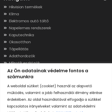
Hikvision termékek
Klíma
Elektromos autó töltő
Napelemes rendszerek
Kaputechnika
Okosotthon
Tápellátás
Adathordozók
Mikrotik eszközök
Hálózati kábelek, csatlakozók
Az Ön adatainak védelme fontos a
számunkra
Szerszámok
A weboldal sütiket (cookiet) használ az alapvető
Elérhetőségek
működés, valamint a jobb felhasználói élmény elérése
érdekében. Az oldal használatával elfogadja a sütikkel
Adószám: 24323257-2-02
kapcsolatos irányelveket valamint az adatvédelmi
Cégjegyzékszám: 02-09-079991