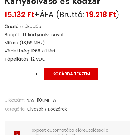
Kártyaolvasó és kódzár
15.132
Ft
+ÁFA (Bruttó:
19.218
Ft
)
Önálló működés
Beépített kártyaolvasóval
Mifare (13,56 MHz)
Védettség: IP68 kültéri
Tápellátás: 12 VDC
-
+
KOSÁRBA TESZEM
Cikkszám:
NAS-110KMF-W
Kategória:
Olvasók / Kódzárak
Foxpost automatába előreutalással a