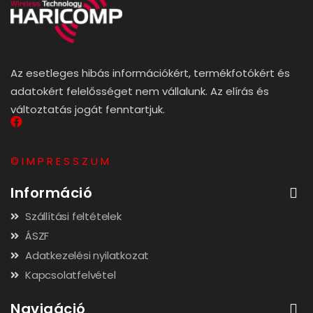
Az esetleges hibás információkért, termékfotókért és
adatokért felelősséget nem vállalunk. Az elírás és
változtatás jogát fenntartjuk.
© I M P R E S S Z U M
Információ
Szállítási feltételek
ÁSZF
Adatkezelési nyilatkozat
Kapcsolatfelvétel
Navigáció