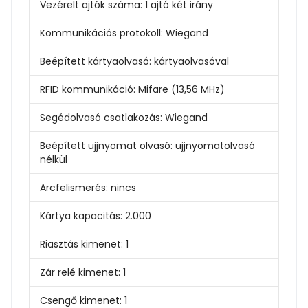
Vezérelt ajtók száma:
1 ajtó két irány
Kommunikációs protokoll:
Wiegand
Beépített kártyaolvasó:
kártyaolvasóval
RFID kommunikáció:
Mifare (13,56 MHz)
Segédolvasó csatlakozás:
Wiegand
Beépített ujjnyomat olvasó:
ujjnyomatolvasó
nélkül
Arcfelismerés:
nincs
Kártya kapacitás:
2.000
Riasztás kimenet:
1
Zár relé kimenet:
1
Csengő kimenet:
1