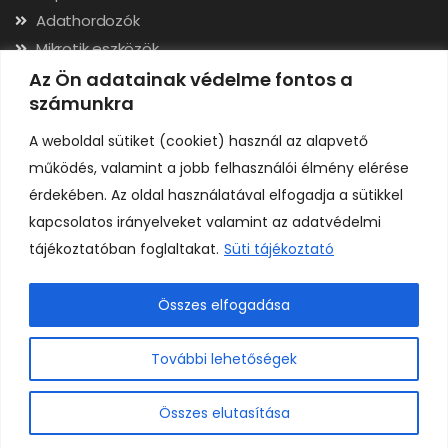
Adathordozók
Mikrotik eszközök
Hálózati kábelek, csatlakozók
Az Ön adatainak védelme fontos a
számunkra
Szerszámok
A weboldal sütiket (cookiet) használ az alapvető
Elérhetőségek
működés, valamint a jobb felhasználói élmény elérése
érdekében. Az oldal használatával elfogadja a sütikkel
Adószám: 24323257-2-02
kapcsolatos irányelveket valamint az adatvédelmi
Cégjegyzékszám: 02-09-079991
tájékoztatóban foglaltakat.
Süti tájékoztató
Bankszámla: 11731001-23136207
IBAN: HU92117310012313620700000000
Összes elfogadása
0
További lehetőségek
Összes elutasítása
Copyright © H A R I C O M P Kft. Minden jog fenntartva.