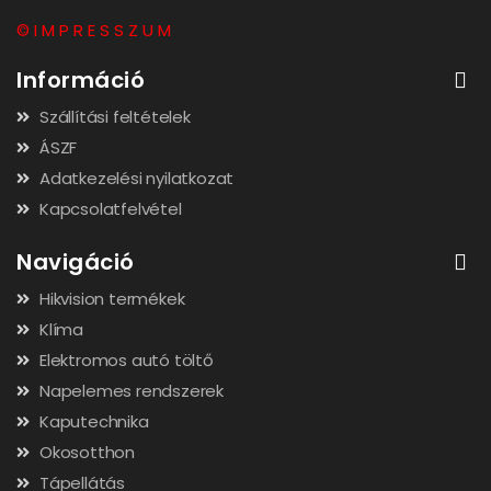
© I M P R E S S Z U M
Információ
Szállítási feltételek
ÁSZF
Adatkezelési nyilatkozat
Kapcsolatfelvétel
Navigáció
Hikvision termékek
Klíma
Elektromos autó töltő
Napelemes rendszerek
Kaputechnika
Okosotthon
Tápellátás