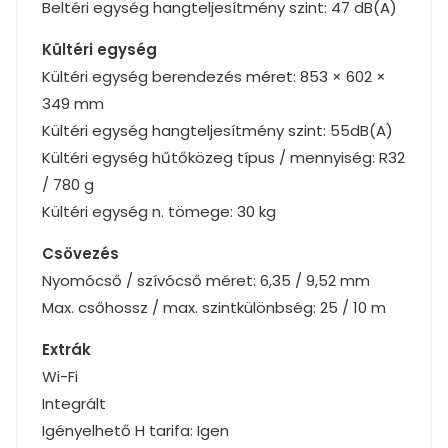
Beltéri egység hangteljesítmény szint: 47 dB(A)
Kültéri egység
Kültéri egység berendezés méret: 853 × 602 ×
349 mm
Kültéri egység hangteljesítmény szint: 55dB(A)
Kültéri egység hűtőközeg típus / mennyiség: R32
/ 780 g
Kültéri egység n. tömege: 30 kg
Csövezés
Nyomócső / szívócső méret: 6,35 / 9,52 mm
Max. csőhossz / max. szintkülönbség: 25 / 10 m
Extrák
Wi-Fi
Integrált
Igényelhető H tarifa: Igen