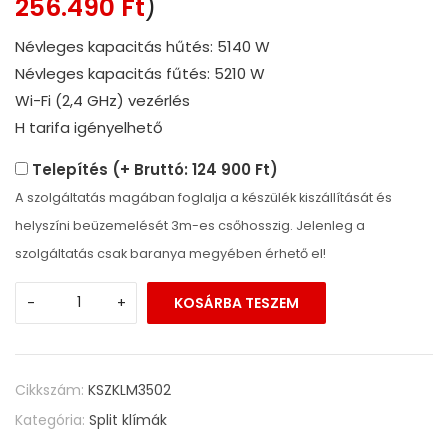
256.490
Ft
)
Névleges kapacitás hűtés: 5140 W
Névleges kapacitás fűtés: 5210 W
Wi-Fi (2,4 GHz) vezérlés
H tarifa igényelhető
Telepítés (+ Bruttó: 124 900 Ft)
A szolgáltatás magában foglalja a készülék kiszállítását és
helyszíni beüzemelését 3m-es csőhosszig. Jelenleg a
szolgáltatás csak baranya megyében érhető el!
-
+
KOSÁRBA TESZEM
Cikkszám:
KSZKLM3502
Kategória:
Split klímák