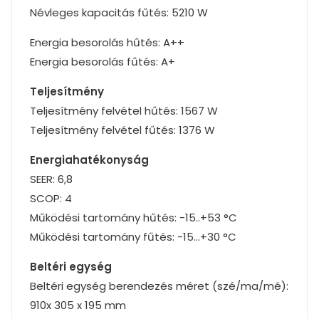
Névleges kapacitás fűtés: 5210 W
Energia besorolás hűtés: A++
Energia besorolás fűtés: A+
Teljesítmény
Teljesítmény felvétel hűtés: 1567 W
Teljesítmény felvétel fűtés: 1376 W
Energiahatékonyság
SEER: 6,8
SCOP: 4
Működési tartomány hűtés: -15..+53 °C
Működési tartomány fűtés: -15…+30 °C
Beltéri egység
Beltéri egység berendezés méret (szé/ma/mé):
910x 305 x 195 mm