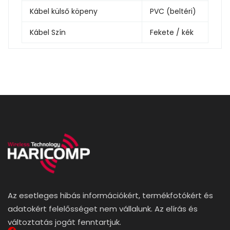
Kábel külső köpeny
PVC (beltéri)
Kábel Szín
Fekete / kék
Az esetleges hibás információkért, termékfotókért és
adatokért felelősséget nem vállalunk. Az elírás és
változtatás jogát fenntartjuk.