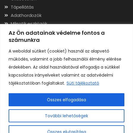
Tápellátás
Adathordozók
Mikrotik eszközök
Hálózati kábelek, csatlakozók
Az Ön adatainak védelme fontos a
számunkra
Szerszámok
A weboldal sütiket (cookiet) használ az alapvető
Elérhetőségek
működés, valamint a jobb felhasználói élmény elérése
érdekében. Az oldal használatával elfogadja a sütikkel
Adószám: 24323257-2-02
kapcsolatos irányelveket valamint az adatvédelmi
Cégjegyzékszám: 02-09-079991
tájékoztatóban foglaltakat.
Süti tájékoztató
Bankszámla: 11731001-23136207
IBAN: HU92117310012313620700000000
Összes elfogadása
0
További lehetőségek
Összes elutasítása