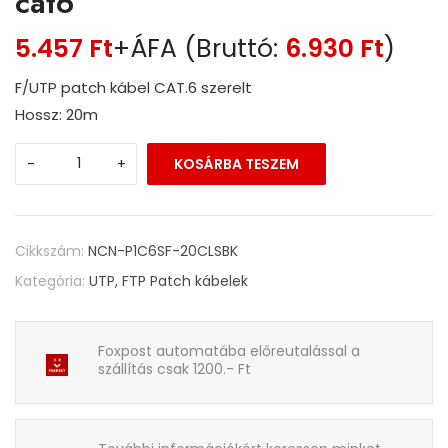
cat6
5.457
Ft
+ÁFA (Bruttó:
6.930
Ft
)
F/UTP patch kábel CAT.6 szerelt
Hossz: 20m
-
+
KOSÁRBA TESZEM
Cikkszám:
NCN-P1C6SF-20CLSBK
Kategória:
UTP, FTP Patch kábelek
Foxpost automatába előreutalással a
szállítás csak 1200.- Ft