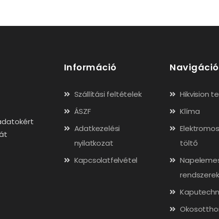
Információ
Navigáció
Szállítási feltételek
Hikvision 
ÁSZF
Klíma
adatokért
Adatkezelési
Elektromos
gát
nyilatkozat
töltő
Kapcsolatfelvétel
Napeleme
rendszere
Kaputechn
Okosottho