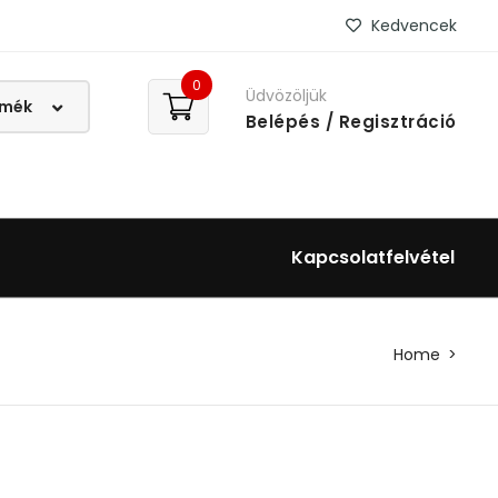
Kedvencek
0
Üdvözöljük
Belépés
/ Regisztráció
Kapcsolatfelvétel
Home