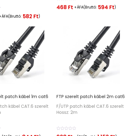
É
468
Ft
594
Ft
+ÁFA(Bruttó:
)
r
t
582
Ft
+ÁFA(Bruttó:
)
é
k
e
l
é
s
:
0
/
5
elt patch kábel 1m cat6
FTP szerelt patch kábel 2m cat6
tch kábel CAT.6 szerelt
F/UTP patch kábel CAT.6 szerelt
m
Hossz: 2m
É