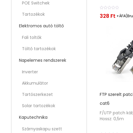
POE Switchek
É
Tartozékok
328
Ft
+ÁFA(Bru
r
t
Elektromos autó töltő
é
k
e
Fali toltők
l
é
Töltő tartozékok
s
:
0
Napelemes rendszerek
/
5
Inverter
Akkumulátor
FTP szerelt pat
Tartószerkezet
cat6
Solar tartozékok
F/UTP patch káb
Kaputechnika
Hossz: 0,5m
Szárnyaskapu szett