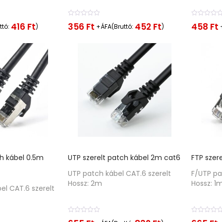
É
É
356
Ft
458
Ft
416
Ft
452
Ft
ttó:
)
+ÁFA(Bruttó:
)
r
r
t
t
é
é
k
k
e
e
l
l
é
é
s
s
:
:
0
0
/
/
5
5
ch kábel 0.5m
UTP szerelt patch kábel 2m cat6
FTP szer
UTP patch kábel CAT.6 szerelt
F/UTP pa
Hossz: 2m
Hossz: 1
el CAT.6 szerelt
É
É