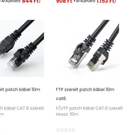
908
Ft
844
Ft
1.153
Ft
+ÁFA(Bruttó:
)
+ÁFA(Bruttó:
)
r
t
é
k
e
l
é
s
:
0
/
5
elt patch kábel 10m
FTP szerelt patch kábel 10m
cat6
h kábel CAT.6 szerelt
F/UTP patch kábel CAT.6 szerelt
0m
Hossz: 10m