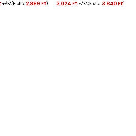
É
t
3.024
Ft
2.889
Ft
3.840
Ft
+ÁFA(Bruttó:
)
+ÁFA(Bruttó:
)
r
t
é
k
e
l
é
s
:
0
/
5