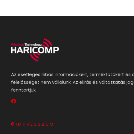
Az esetleges hibás információkért, termékfotókért és 
felelősséget nem vállalunk. Az elírás és változtatás jo
fenntartjuk.
© I M P R E S S Z U M