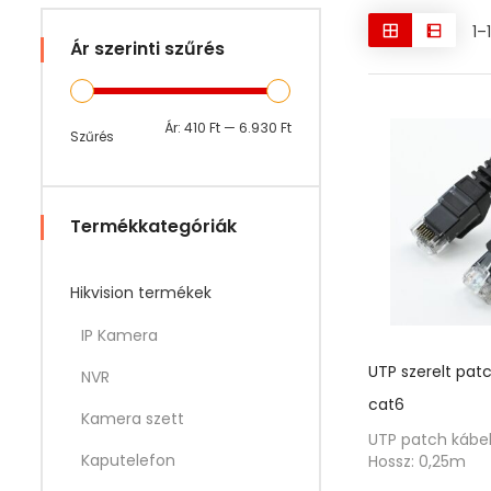
1–
Ár szerinti szűrés
Min
Max
Ár:
410 Ft
—
6.930 Ft
Szűrés
ár
ár
Termékkategóriák
Hikvision termékek
IP Kamera
UTP szerelt pat
NVR
cat6
Kamera szett
UTP patch kábel
Kaputelefon
Hossz: 0,25m