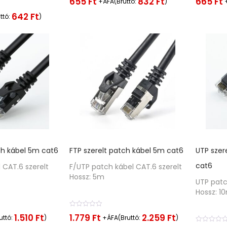
655
Ft
665
Ft
832
Ft
+ÁFA(Bruttó:
)
r
r
t
t
642
Ft
ttó:
)
é
é
k
k
e
e
l
l
é
é
s
s
:
:
0
0
/
/
5
5
ch kábel 5m cat6
FTP szerelt patch kábel 5m cat6
UTP szer
cat6
 CAT.6 szerelt
F/UTP patch kábel CAT.6 szerelt
Hossz: 5m
UTP patc
Hossz: 1
É
1.779
Ft
1.510
Ft
2.259
Ft
uttó:
)
+ÁFA(Bruttó:
)
r