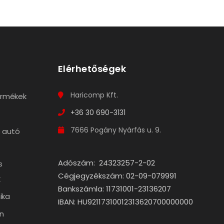
Elérhetőségek
Haricomp Kft.
termékek
+36 30 690-3131
7666 Pogány Nyárfás u. 9.
 autó
Adószám: 24323257-2-02
s
Cégjegyzékszám: 02-09-079991
k
Bankszámla: 11731001-23136207
ika
IBAN: HU92117310012313620700000000
n