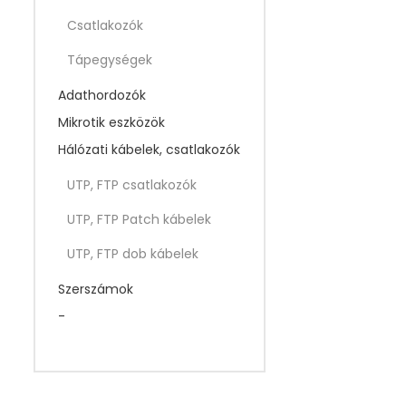
t
é
Csatlakozók
k
e
l
Tápegységek
é
s
Adathordozók
:
0
Mikrotik eszközök
/
5
Hálózati kábelek, csatlakozók
UTP, FTP csatlakozók
UTP, FTP Patch kábelek
UTP, FTP dob kábelek
Szerszámok
-