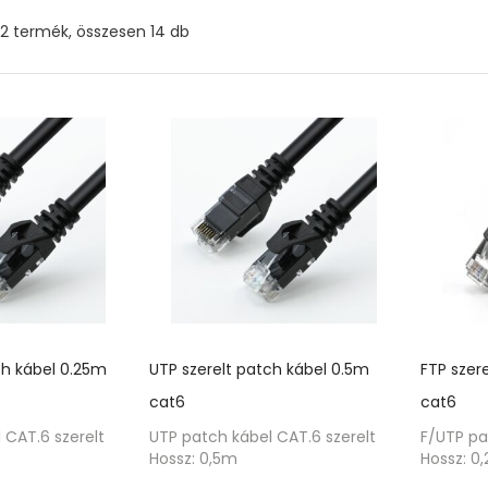
Sorted
12 termék, összesen 14 db
by
price:
low
to
high
ch kábel 0.25m
UTP szerelt patch kábel 0.5m
FTP szer
cat6
cat6
 CAT.6 szerelt
UTP patch kábel CAT.6 szerelt
F/UTP pa
Hossz: 0,5m
Hossz: 0