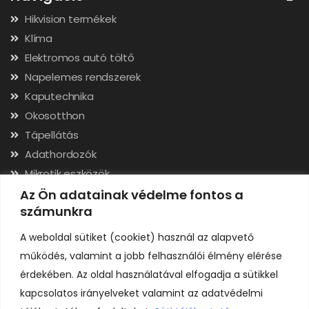
Hikvision termékek
Klíma
Elektromos autó töltő
Napelemes rendszerek
Kaputechnika
Okosotthon
Tápellátás
Adathordozók
Mikrotik eszközök
Hálózati kábelek, csatlakozók
Az Ön adatainak védelme fontos a
számunkra
Szerszámok
A weboldal sütiket (cookiet) használ az alapvető
Elérhetőségek
működés, valamint a jobb felhasználói élmény elérése
érdekében. Az oldal használatával elfogadja a sütikkel
Adószám: 24323257-2-02
kapcsolatos irányelveket valamint az adatvédelmi
Cégjegyzékszám: 02-09-079991