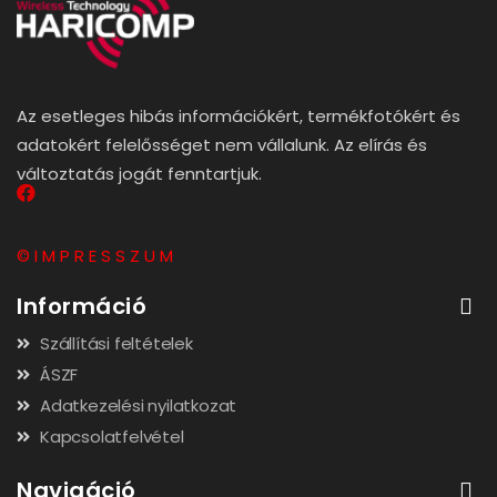
Az esetleges hibás információkért, termékfotókért és
adatokért felelősséget nem vállalunk. Az elírás és
változtatás jogát fenntartjuk.
© I M P R E S S Z U M
Információ
Szállítási feltételek
ÁSZF
Adatkezelési nyilatkozat
Kapcsolatfelvétel
Navigáció