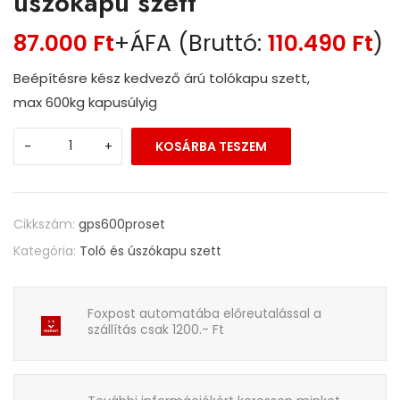
úszókapu szett
87.000
Ft
+ÁFA (Bruttó:
110.490
Ft
)
Beépítésre kész kedvező árú tolókapu szett,
max 600kg kapusúlyig
-
+
KOSÁRBA TESZEM
Cikkszám:
gps600proset
Kategória:
Toló és úszókapu szett
Foxpost automatába előreutalással a
szállítás csak 1200.- Ft