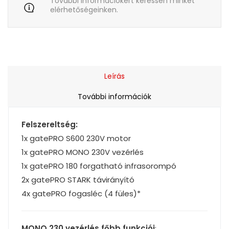
További információkért keressen minket
elérhetőségeinken.
Leírás
További információk
Felszereltség:
1x gatePRO S600 230V motor
1x gatePRO MONO 230V vezérlés
1x gatePRO 180 forgatható infrasorompó
2x gatePRO STARK távirányító
4x gatePRO fogasléc (4 füles)*
MONO 230 vezérlés főbb funkciói
: