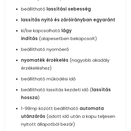
beállítható
lassítási sebesség
lassítás nyitó és záróirányban egyaránt
ki/be kapcsolható
lágy
indítás
(alapesetben bekapcsolt)
beállítható nyomóerő
nyomaték érzékelés
(nagyobb akadály
érzékeléshez)
beállítható működési idő
beállítható lassítás kezdeti idő (
lassítás
hossza
)
1-99mp között beállítható
automata
utánzárás
(adott idő után a kapu teljesen
nyitott állapotból bezár)