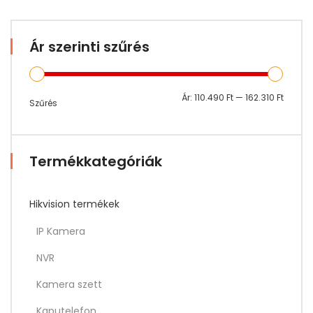
Ár szerinti szűrés
Min
Max
Ár:
110.490 Ft
—
162.310 Ft
Szűrés
ár
ár
Termékkategóriák
Hikvision termékek
IP Kamera
NVR
Kamera szett
Kaputelefon