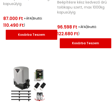
Beépítésre kész kedvező árú
kapusúlyig
tolókapu szett, max 1000kg
kapusúlyig
87.000
Ft
+ÁFA(Bruttó:
110.490
Ft
)
96.598
Ft
+ÁFA(Bruttó:
122.680
Ft
)
Kosárba Teszem
Kosárba Teszem