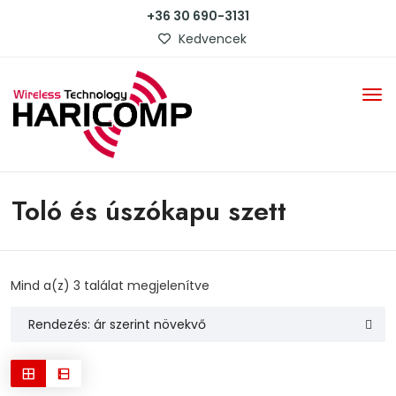
+36 30 690-3131
Kedvencek
Toló és úszókapu szett
Sorted
Mind a(z) 3 találat megjelenítve
by
price:
low
to