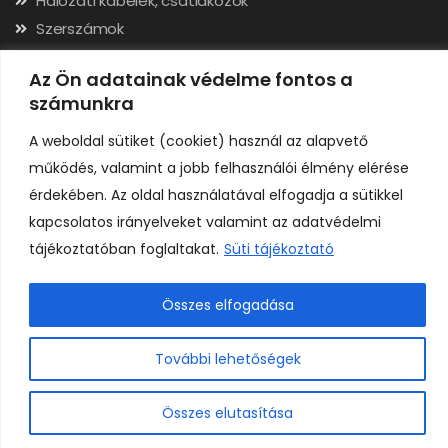
Hálózati kábelek, csatlakozók
Szerszámok
Elérhetőségek
Az Ön adatainak védelme fontos a
számunkra
Adószám: 24323257-2-02
A weboldal sütiket (cookiet) használ az alapvető
Cégjegyzékszám: 02-09-079991
működés, valamint a jobb felhasználói élmény elérése
Bankszámla: 11731001-23136207
érdekében. Az oldal használatával elfogadja a sütikkel
IBAN: HU92117310012313620700000000
kapcsolatos irányelveket valamint az adatvédelmi
tájékoztatóban foglaltakat.
Süti tájékoztató
Összes elfogadása
0
Copyright © H A R I C O M P Kft. Minden jog fenntartva.
További lehetőségek
Összes elutasítása