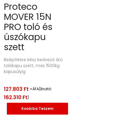
Proteco
MOVER 15N
PRO toló és
úszókapu
szett
Beépítésre kész kedvező árú
tolókapu szett, max 1500kg
kapusúlyig
127.803
Ft
+ÁFA(Bruttó:
162.310
Ft
)
Kosárba Teszem