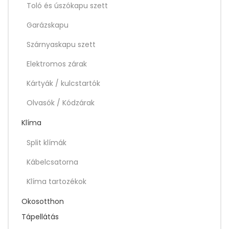
Toló és úszókapu szett
Garázskapu
Szárnyaskapu szett
Elektromos zárak
Kártyák / kulcstartók
Olvasók / Kódzárak
Klíma
Split klímák
Kábelcsatorna
Klíma tartozékok
Okosotthon
Tápellátás