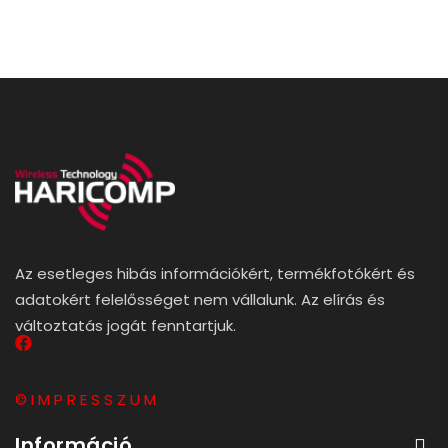
Az esetleges hibás információkért, termékfotókért és
adatokért felelősséget nem vállalunk. Az elírás és
változtatás jogát fenntartjuk.
© I M P R E S S Z U M
Információ