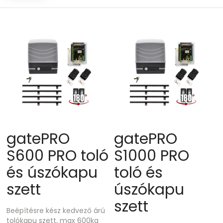
high
gatePRO
gatePRO
S600 PRO toló
S1000 PRO
és úszókapu
toló és
szett
úszókapu
szett
Beépítésre kész kedvező árú
tolókapu szett, max 600kg