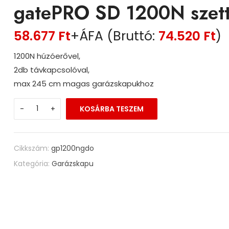
gatePRO SD 1200N szet
58.677
Ft
+ÁFA (Bruttó:
74.520
Ft
)
1200N húzóerővel,
2db távkapcsolóval,
max 245 cm magas garázskapukhoz
-
+
KOSÁRBA TESZEM
Cikkszám:
gp1200ngdo
Kategória:
Garázskapu