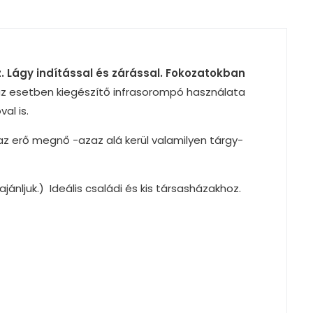
Lágy indítással és zárással. Fokozatokban
z esetben kiegészítő infrasorompó használata
al is.
az erő megnő -azaz alá kerül valamilyen tárgy-
jánljuk.) Ideális családi és kis társasházakhoz.