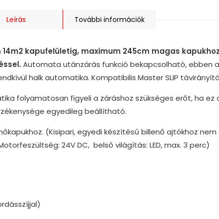
Leírás
További információk
m 14m2 kapufelületig, maximum 245cm magas kapukhoz. 
éssel.
Automata utánzárás funkció bekapcsolható, ebben a
dkívül halk automatika. Kompatibilis Master SLIP távirányítóv
tika folyamatosan figyeli a záráshoz szükséges erőt, ha ez 
rzékenysége egyedileg beállítható.
nőkapukhoz. (Kisipari, egyedi készítésű billenő ajtókhoz nem a
torfeszültség: 24V DC, belső világítás: LED, max. 3 perc)
dásszíjjal)