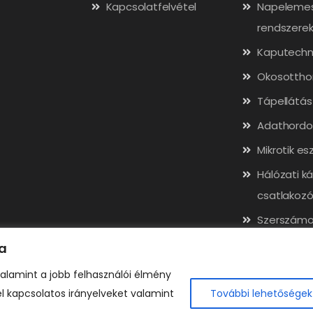
Kapcsolatfelvétel
Napeleme
rendszere
Kaputechn
Okosottho
Tápellátás
Adathordo
Mikrotik es
Hálózati ká
csatlakozó
Szerszámo
a
valamint a jobb felhasználói élmény
el kapcsolatos irányelveket valamint
További lehetőségek