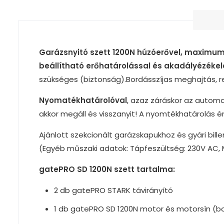
Garázsnyitó szett 1200N húzóerővel, maximu
beállítható erőhatárolással és akadályézékel
szükséges (biztonság).Bordásszíjas meghajtás, ren
Nyomatékhatárolóval
, azaz záráskor az automa
akkor megáll és visszanyit! A nyomtékhatárolás é
Ajánlott szekcionált garázskapukhoz és gyári bille
(Egyéb műszaki adatok: Tápfeszültség: 230V AC, Mo
gatePRO SD 1200N szett tartalma:
2 db gatePRO STARK távirányító
1 db gatePRO SD 1200N motor és motorsín (bor