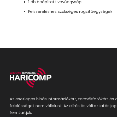
1 db beépített vevőegység
Felszereléshez szükséges rögzítőegységek
Az esetleges hibás információkért, termékfotókért és 
felelősséget nem vállalunk. Az elírás és változtatás jo
fenntartjuk.