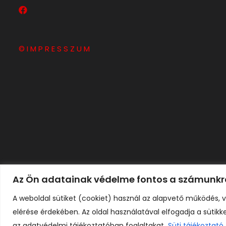
© I M P R E S S Z U M
Az Ön adatainak védelme fontos a számunkr
A weboldal sütiket (cookiet) használ az alapvető működés, 
elérése érdekében. Az oldal használatával elfogadja a sütikk
Copyright © H A R I C O M P Kft. Minden jog fenntartva.
az adatvédelmi tájékoztatóban foglaltakat.
Süti tájékoztató