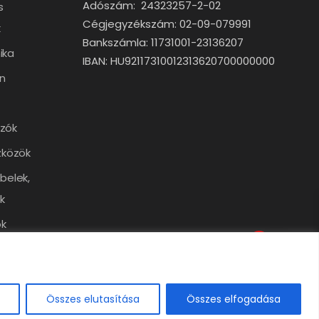
Adószám: 24323257-2-02
s
Cégjegyzékszám: 02-09-079991
k
Bankszámla: 11731001-23136207
ika
IBAN: HU92117310012313620700000000
n
zók
zközök
belek,
k
k
0
Összes elutasítása
Összes elfogadása