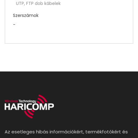
UTP, FTP dob kábelek
Szerszámok
-
Az esetleges hibás információkért, termékfotókért és