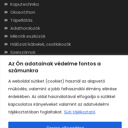
Kaputechnika
Okosotthon
Tápellátás
Adathordozók
Mikrotik eszközök
Hálózati kábelek, csatlakozók
Szerszámok
Az Ön adatainak védelme fontos a
Elérhetőségek
számunkra
Adószám: 24323257-2-02
A weboldal sütiket (cookiet) használ az alapvető
Cégjegyzékszám: 02-09-079991
működés, valamint a jobb felhasználói élmény elérése
Bankszámla: 11731001-23136207
érdekében. Az oldal használatával elfogadja a sütikkel
IBAN: HU92117310012313620700000000
kapcsolatos irányelveket valamint az adatvédelmi
tájékoztatóban foglaltakat.
Süti tájékoztató
Összes elfogadása