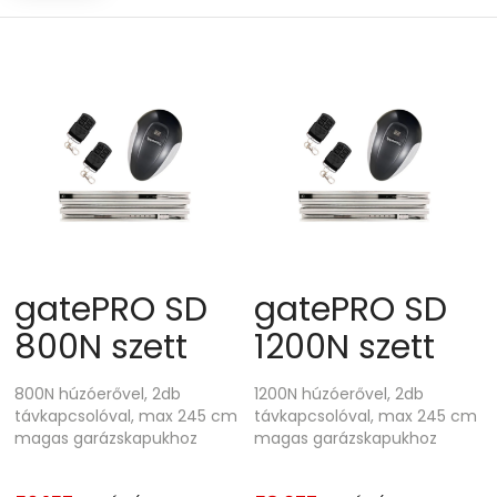
high
gatePRO SD
gatePRO SD
800N szett
1200N szett
800N húzóerővel, 2db
1200N húzóerővel, 2db
távkapcsolóval, max 245 cm
távkapcsolóval, max 245 cm
magas garázskapukhoz
magas garázskapukhoz