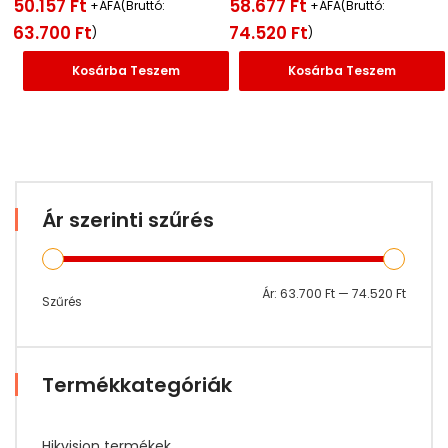
50.157
Ft
58.677
Ft
+ÁFA(Bruttó:
+ÁFA(Bruttó:
63.700
Ft
74.520
Ft
)
)
Kosárba Teszem
Kosárba Teszem
Ár szerinti szűrés
Min
Max
Ár:
63.700 Ft
—
74.520 Ft
Szűrés
ár
ár
Termékkategóriák
Hikvision termékek