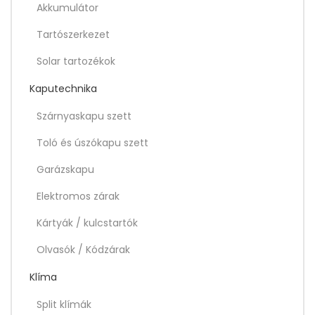
Akkumulátor
Tartószerkezet
Solar tartozékok
Kaputechnika
Szárnyaskapu szett
Toló és úszókapu szett
Garázskapu
Elektromos zárak
Kártyák / kulcstartók
Olvasók / Kódzárak
Klíma
Split klímák