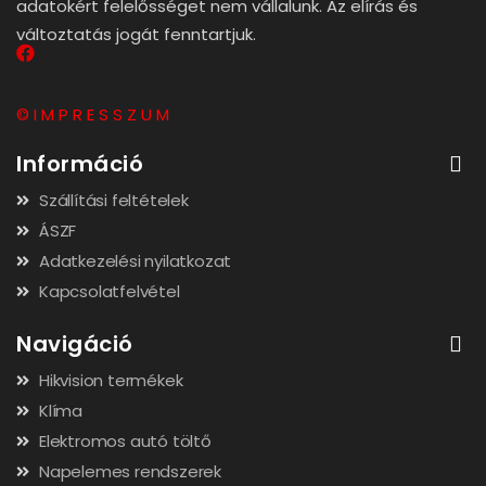
adatokért felelősséget nem vállalunk. Az elírás és
változtatás jogát fenntartjuk.
© I M P R E S S Z U M
Információ
Szállítási feltételek
ÁSZF
Adatkezelési nyilatkozat
Kapcsolatfelvétel
Navigáció
Hikvision termékek
Klíma
Elektromos autó töltő
Napelemes rendszerek