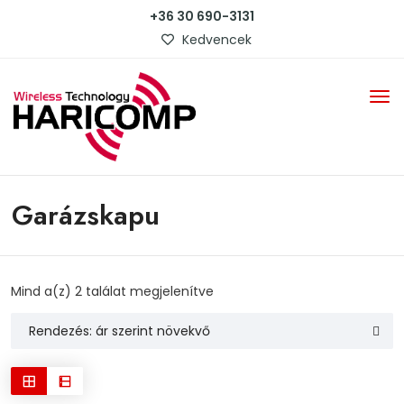
+36 30 690-3131
Kedvencek
Garázskapu
Sorted
Mind a(z) 2 találat megjelenítve
by
price:
low
to