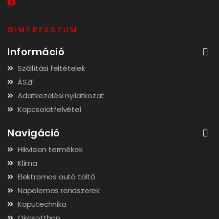
© I M P R E S S Z U M
Információ
Szállítási feltételek
ÁSZF
Adatkezelési nyilatkozat
Kapcsolatfelvétel
Navigáció
Hikvision termékek
Klíma
Elektromos autó töltő
Napelemes rendszerek
Kaputechnika
Okosotthon