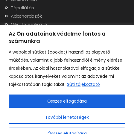
Tápellátás
Adathordozók
Mikrotik eszközök
Hálózati kábelek, csatlakozók
Az Ön adatainak védelme fontos a
számunkra
Szerszámok
A weboldal sütiket (cookiet) használ az alapvető
Elérhetőségek
működés, valamint a jobb felhasználói élmény elérése
érdekében. Az oldal használatával elfogadja a sütikkel
Adószám: 24323257-2-02
kapcsolatos irányelveket valamint az adatvédelmi
Cégjegyzékszám: 02-09-079991
tájékoztatóban foglaltakat.
Süti tájékoztató
Bankszámla: 11731001-23136207
IBAN: HU92117310012313620700000000
Összes elfogadása
0
További lehetőségek
Összes elutasítása