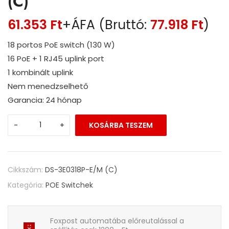
(C)
61.353
Ft
+ÁFA (Bruttó:
77.918
Ft
)
18 portos PoE switch (130 W)
16 PoE + 1 RJ45 uplink port
1 kombinált uplink
Nem menedzselhető
Garancia: 24 hónap
-
+
KOSÁRBA TESZEM
Cikkszám:
DS-3E0318P-E/M (C)
Kategória:
POE Switchek
Foxpost automatába előreutalással a