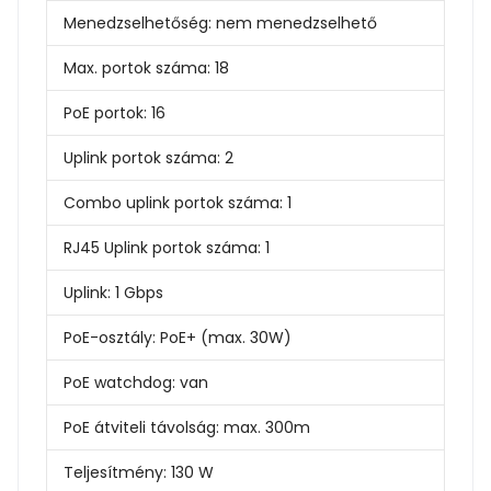
Menedzselhetőség:
nem menedzselhető
Max. portok száma:
18
PoE portok:
16
Uplink portok száma:
2
Combo uplink portok száma:
1
RJ45 Uplink portok száma:
1
Uplink:
1 Gbps
PoE-osztály:
PoE+ (max. 30W)
PoE watchdog:
van
PoE átviteli távolság:
max. 300m
Teljesítmény:
130 W