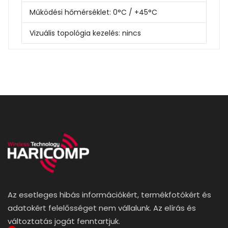
Működési hőmérséklet:
0°C / +45°C
Vizuális topológia kezelés:
nincs
Az esetleges hibás információkért, termékfotókért és
adatokért felelősséget nem vállalunk. Az elírás és
változtatás jogát fenntartjuk.