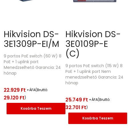
Hikvision DS-
Hikvision DS-
3E1309P-EI/M
3E0109P-E
(C)
9 portos PoE switch (60 W) 8
PoE + 1 uplink port
9 portos PoE switch (115 W) 8
Menedzselhető Garancia: 24
PoE + 1 uplink port Nem
hónap
menedzselhető Garancia: 24
hónap
22.929
Ft
+ÁFA(Bruttó:
29.120
Ft
)
25.749
Ft
+ÁFA(Bruttó:
32.701
Ft
)
Kosárba Teszem
Kosárba Teszem