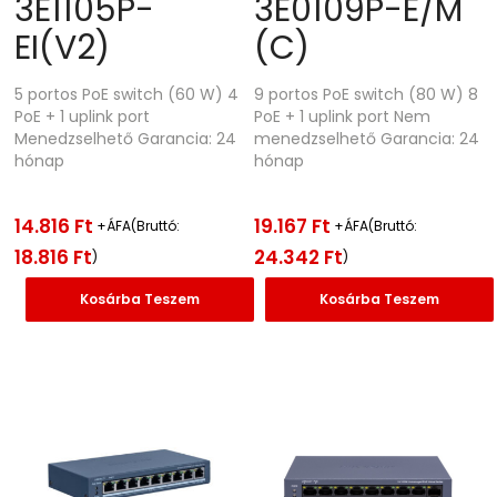
3E1105P-
3E0109P-E/M
EI(V2)
(C)
5 portos PoE switch (60 W) 4
9 portos PoE switch (80 W) 8
PoE + 1 uplink port
PoE + 1 uplink port Nem
Menedzselhető Garancia: 24
menedzselhető Garancia: 24
hónap
hónap
14.816
Ft
19.167
Ft
+ÁFA(Bruttó:
+ÁFA(Bruttó:
18.816
Ft
24.342
Ft
)
)
Kosárba Teszem
Kosárba Teszem