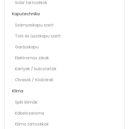
Solar tartozékok
Kaputechnika
Szárnyaskapu szett
Toló és úszókapu szett
Garázskapu
Elektromos zárak
Kártyák / kulcstartók
Olvasók / Kódzárak
Klíma
Split klímák
Kábelcsatorna
Klíma tartozékok