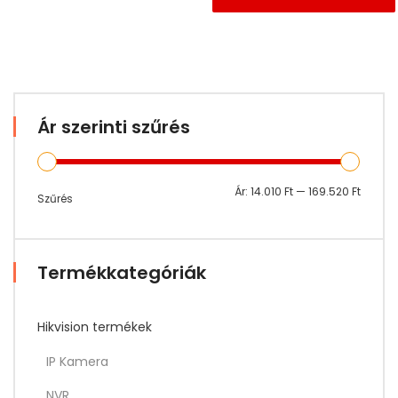
Ár szerinti szűrés
Min
Max
Ár:
14.010 Ft
—
169.520 Ft
Szűrés
ár
ár
Termékkategóriák
Hikvision termékek
IP Kamera
NVR