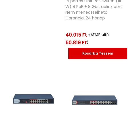
16 portos Gbit PoE switch (110
W) 8 PoE + 8 Gbit uplink port
Nem menedzselhető
Garancia: 24 hónap
40.015
Ft
+ÁFA(Bruttó:
50.819
Ft
)
Kosárba Teszem