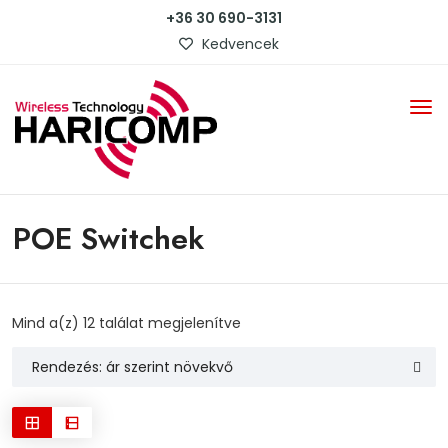
+36 30 690-3131
Kedvencek
POE Switchek
Sorted
Mind a(z) 12 találat megjelenítve
by
price:
low
to