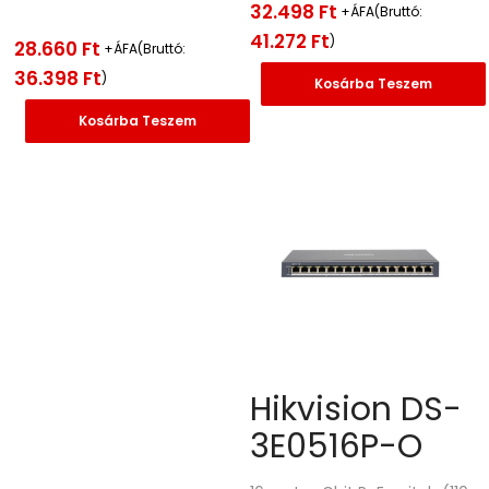
32.498
Ft
+ÁFA(Bruttó:
41.272
Ft
)
28.660
Ft
+ÁFA(Bruttó:
36.398
Ft
)
Kosárba Teszem
Kosárba Teszem
Hikvision DS-
3E0516P-O