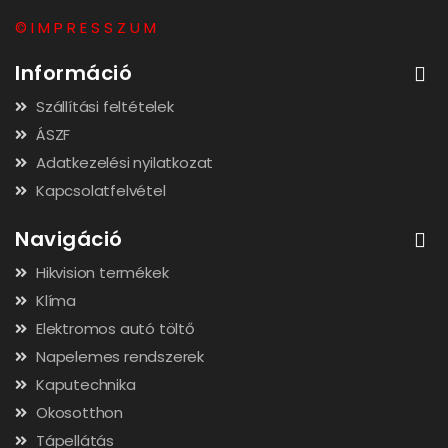
© I M P R E S S Z U M
Információ
Szállítási feltételek
ÁSZF
Adatkezelési nyilatkozat
Kapcsolatfelvétel
Navigáció
Hikvision termékek
Klíma
Elektromos autó töltő
Napelemes rendszerek
Kaputechnika
Okosotthon
Tápellátás