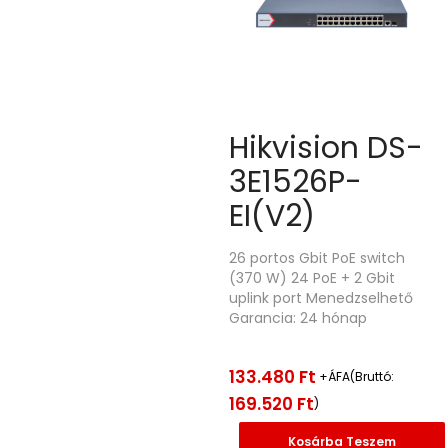
Hikvision DS-
3E1526P-
EI(V2)
26 portos Gbit PoE switch
(370 W) 24 PoE + 2 Gbit
uplink port Menedzselhető
Garancia: 24 hónap
133.480
Ft
+ÁFA(Bruttó:
169.520
Ft
)
Kosárba Teszem