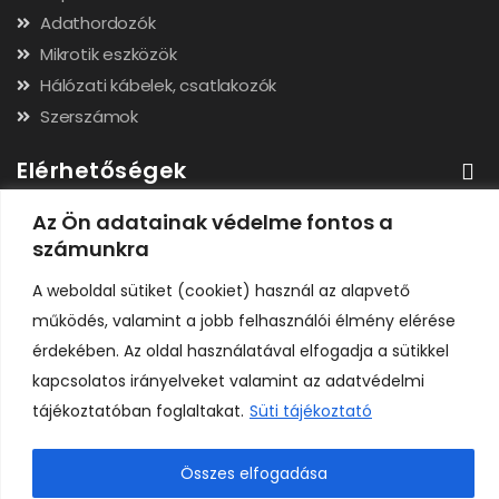
Adathordozók
Mikrotik eszközök
Hálózati kábelek, csatlakozók
Szerszámok
Elérhetőségek
Az Ön adatainak védelme fontos a
Adószám: 24323257-2-02
számunkra
Cégjegyzékszám: 02-09-079991
Bankszámla: 11731001-23136207
A weboldal sütiket (cookiet) használ az alapvető
IBAN: HU92117310012313620700000000
működés, valamint a jobb felhasználói élmény elérése
érdekében. Az oldal használatával elfogadja a sütikkel
kapcsolatos irányelveket valamint az adatvédelmi
tájékoztatóban foglaltakat.
Süti tájékoztató
Copyright © H A R I C O M P Kft. Minden jog fenntartva.
Összes elfogadása
0