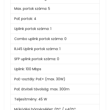
Max. portok száma:
5
PoE portok:
4
Uplink portok száma:
1
Combo uplink portok száma:
0
RJ45 Uplink portok száma:
1
SFP uplink portok száma:
0
Uplink:
100 Mbps
PoE-osztály:
PoE+ (max. 30W)
PoE átviteli távolság:
max. 300m
Teljesítmény:
45 W
Működési hőmérséklet:
0°C / +40°C