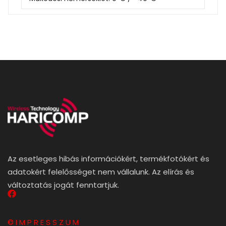
Az esetleges hibás információkért, termékfotókért és
adatokért felelősséget nem vállalunk. Az elírás és
változtatás jogát fenntartjuk.
© I M P R E S S Z U M