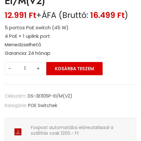
EI/M(V2)
12.991
Ft
+ÁFA (Bruttó:
16.499
Ft
)
5 portos PoE switch (45 W)
4 PoE + 1 uplink port
Menedzselhető
Garancia: 24 hónap
-
+
KOSÁRBA TESZEM
Cikkszám:
DS-3E1105P-EI/M(V2)
Kategória:
POE Switchek
Foxpost automatába előreutalással a
szállítás csak 1200.- Ft