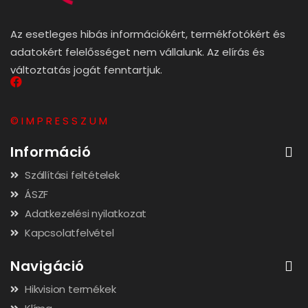
Az esetleges hibás információkért, termékfotókért és
adatokért felelősséget nem vállalunk. Az elírás és
változtatás jogát fenntartjuk.
© I M P R E S S Z U M
Információ
Szállítási feltételek
ÁSZF
Adatkezelési nyilatkozat
Kapcsolatfelvétel
Navigáció
Hikvision termékek