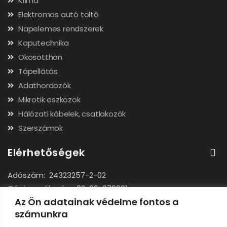
Klíma
Elektromos autó töltő
Napelemes rendszerek
Kaputechnika
Okosotthon
Tápellátás
Adathordozók
Mikrotik eszközök
Hálózati kábelek, csatlakozók
Szerszámok
Elérhetőségek
Adószám: 24323257-2-02
Cégjegyzékszám: 02-09-079991
Az Ön adatainak védelme fontos a
Bankszámla: 11731001-23136207
számunkra
IBAN: HU92117310012313620700000000