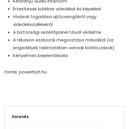
Kétirányú audio intercom
Értesítések küldése videókkal és képekkel
Hívások fogadása ajtócsengőkről vagy
videókészülékekről
A biztonsági vezérlőpanel távoli védelme
A Hikvision eszközök megosztása másokkal (az
engedélyek tekintetében vannak korlátozások)
Kényelmes bejelentkezés
forrás: powerbizt.hu
Keresés