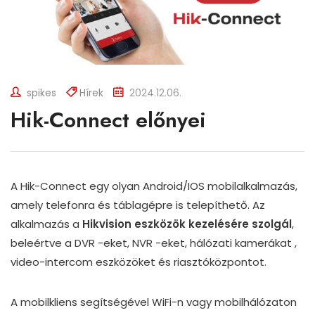
spikes
Hírek
2024.12.06.
Hik-Connect előnyei
A Hik-Connect egy olyan Android/IOS mobilalkalmazás,
amely telefonra és táblagépre is telepíthető. Az
alkalmazás a
Hikvision eszközök kezelésére szolgál
,
beleértve a DVR -eket, NVR -eket, hálózati kamerákat ,
video-intercom eszközöket és riasztóközpontot.
A mobilkliens segítségével WiFi-n vagy mobilhálózaton