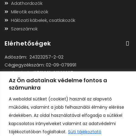
Adathordozók
Mikrotik eszközök
Hálózati kábelek, csatlakozók
Szerszámok
Elérhetőségek
Adószám: 24323257-2-02
Cégjegyzékszám: 02-09-079991
Bankszámla: 11731001-23136207
Az Ön adatainak védelme fontos a
IBAN: HU92117310012313620700000000
számunkra
A weboldal sütiket (cookiet) használ az alapvető
működés, valamint a jobb felhasználói élmény elérése
érdekében. Az oldal használatával elfogadja a sütikkel
kapcsolatos irányelveket valamint az adatvédelmi
Copyright © H A R I C O M P Kft. Minden jog fenntartva.
tájékoztatóban foglaltakat.
Süti tájékoztató