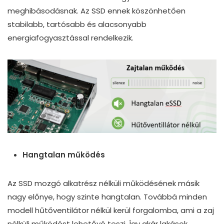
meghibásodásnak. Az SSD ennek köszönhetően
stabilabb, tartósabb és alacsonyabb
energiafogyasztással rendelkezik.
Hangtalan működés
Az SSD mozgó alkatrész nélküli működésének másik
nagy előnye, hogy szinte hangtalan. Továbbá minden
modell hűtőventilátor nélkül kerül forgalomba, ami a zaj
nélküli működést lehetővé teszi. Így akár lakások