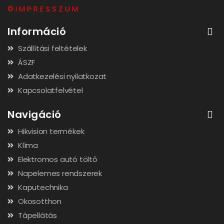
© I M P R E S S Z U M
Információ
Szállítási feltételek
ÁSZF
Adatkezelési nyilatkozat
Kapcsolatfelvétel
Navigáció
Hikvision termékek
Klíma
Elektromos autó töltő
Napelemes rendszerek
Kaputechnika
Okosotthon
Tápellátás