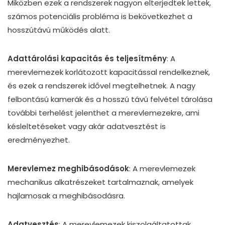
Miközben ezek a rendszerek nagyon elterjedtek lettek,
számos potenciális probléma is bekövetkezhet a
hosszútávú működés alatt.
Adattárolási kapacitás és teljesítmény
: A
merevlemezek korlátozott kapacitással rendelkeznek,
és ezek a rendszerek idővel megtelhetnek. A nagy
felbontású kamerák és a hosszú távú felvétel tárolása
további terhelést jelenthet a merevlemezekre, ami
késleltetéseket vagy akár adatvesztést is
eredményezhet.
Merevlemez meghibásodások
: A merevlemezek
mechanikus alkatrészeket tartalmaznak, amelyek
hajlamosak a meghibásodásra.
Adatvesztés
: A merevlemezek kiszolgáltatottak