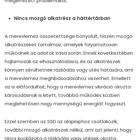
megemlített problémákat.
Nincs mozgó alkatrész a háttértárban
A merevlemez összetettsége bonyolult, hiszen mozgó
alkatrészeket tartalmaz, amelyek folyamatosan
működnek az adatok írása során. Ennek következtében
hajlamosak az elhasználódásra, és az alkatrészek
könnyen sérülhetnek rázkódás vagy ütés hatására, ami
a merevlemez meghibásodásához vezethet. Emellett
az is előfordulhat, hogy a merevlemez vibráció okozta
károsodásnak is kitett, továbbá működés közben
meglehetősen nagy mennyiségű energiát fogyaszt.
Ezzel szemben az SSD az alaplaphoz csatlakozik,
további mozgó alkatrészek nélkül, ami azt jelenti, hogy
nincs kockázata a rázkódás vagy ütések okozta