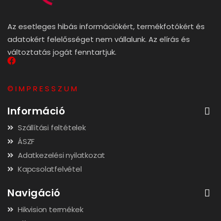
Az esetleges hibás információkért, termékfotókért és
adatokért felelősséget nem vállalunk. Az elírás és
változtatás jogát fenntartjuk.
© I M P R E S S Z U M
Információ
Szállítási feltételek
ÁSZF
Adatkezelési nyilatkozat
Kapcsolatfelvétel
Navigáció
Hikvision termékek