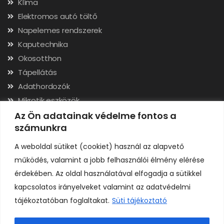
Klíma
Elektromos autó töltő
Napelemes rendszerek
Kaputechnika
Okosotthon
Tápellátás
Adathordozók
Mikrotik eszközök
Hálózati kábelek, csatlakozók
Az Ön adatainak védelme fontos a
számunkra
Szerszámok
A weboldal sütiket (cookiet) használ az alapvető
Elérhetőségek
működés, valamint a jobb felhasználói élmény elérése
érdekében. Az oldal használatával elfogadja a sütikkel
Adószám: 24323257-2-02
kapcsolatos irányelveket valamint az adatvédelmi
Cégjegyzékszám: 02-09-079991
tájékoztatóban foglaltakat.
Süti tájékoztató
Bankszámla: 11731001-23136207
IBAN: HU92117310012313620700000000