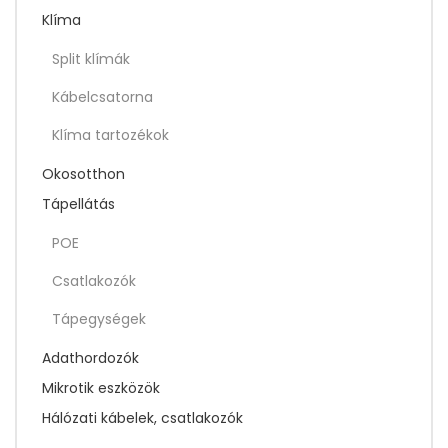
Klíma
Split klímák
Kábelcsatorna
Klíma tartozékok
Okosotthon
Tápellátás
POE
Csatlakozók
Tápegységek
Adathordozók
Mikrotik eszközök
Hálózati kábelek, csatlakozók