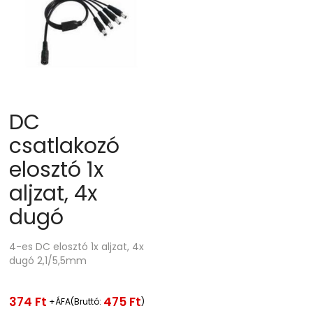
DC
csatlakozó
elosztó 1x
aljzat, 4x
dugó
4-es DC elosztó 1x aljzat, 4x
dugó 2,1/5,5mm
374
Ft
475
Ft
+ÁFA(Bruttó:
)