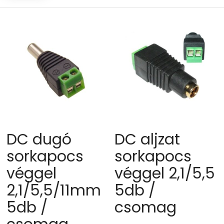
high
DC dugó
DC aljzat
sorkapocs
sorkapocs
véggel
véggel 2,1/5,5
2,1/5,5/11mm
5db /
5db /
csomag