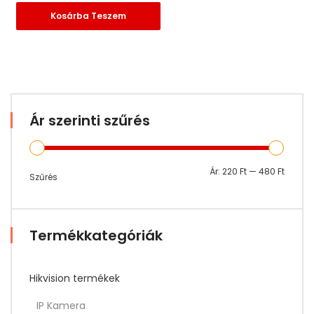
Kosárba Teszem
Ár szerinti szűrés
Min
Max
Ár:
220 Ft
—
480 Ft
Szűrés
ár
ár
Termékkategóriák
Hikvision termékek
IP Kamera