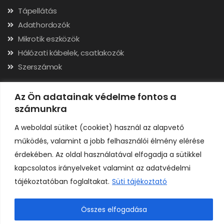
Tápellátás
Adathordozók
Mikrotik eszközök
Hálózati kábelek, csatlakozók
Szerszámok
Elérhetőségek
Az Ön adatainak védelme fontos a
számunkra
Adószám: 24323257-2-02
Cégjegyzékszám: 02-09-079991
A weboldal sütiket (cookiet) használ az alapvető
Bankszámla: 11731001-23136207
működés, valamint a jobb felhasználói élmény elérése
IBAN: HU92117310012313620700000000
érdekében. Az oldal használatával elfogadja a sütikkel
kapcsolatos irányelveket valamint az adatvédelmi
tájékoztatóban foglaltakat.
Süti tájékoztató
Összes elfogadása
0
Copyright © H A R I C O M P Kft. Minden jog fenntartva.