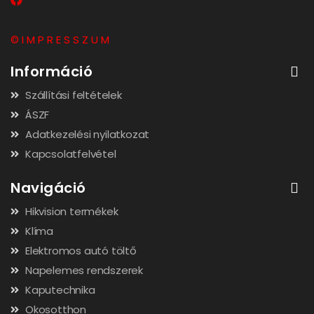
© I M P R E S S Z U M
Információ
Szállítási feltételek
ÁSZF
Adatkezelési nyilatkozat
Kapcsolatfelvétel
Navigáció
Hikvision termékek
Klíma
Elektromos autó töltő
Napelemes rendszerek
Kaputechnika
Okosotthon