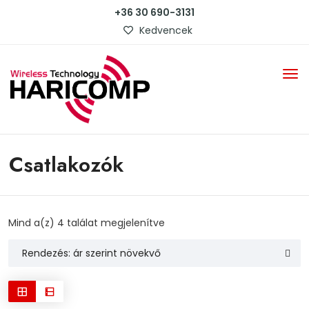
+36 30 690-3131
Kedvencek
Csatlakozók
Sorted
Mind a(z) 4 találat megjelenítve
by
price:
low
to