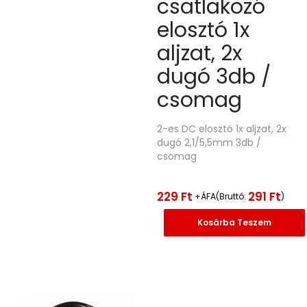
csatlakozó
elosztó 1x
aljzat, 2x
dugó 3db /
csomag
2-es DC elosztó 1x aljzat, 2x
dugó 2,1/5,5mm 3db /
csomag
229
Ft
291
Ft
+ÁFA(Bruttó:
)
Kosárba Teszem