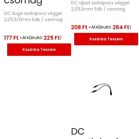
csomag
DC aljzat sorkapocs véggel
2,1/5,5mm 5db / csomag
DC dugó sorkapocs véggel
2,1/5,5/11mm 5db / csomag
208
Ft
264
Ft
+ÁFA(Bruttó:
)
177
Ft
225
Ft
+ÁFA(Bruttó:
)
Kosárba Teszem
Kosárba Teszem
DC