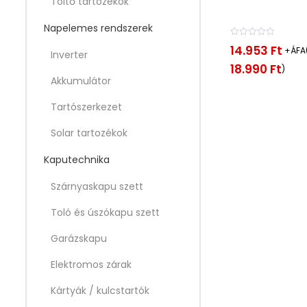
Töltő tartozékok
Napelemes rendszerek
É
14.953
Ft
+ÁFA(
Inverter
r
t
18.990
Ft
)
é
Akkumulátor
k
e
Tartószerkezet
l
é
s
Solar tartozékok
:
0
/
Kaputechnika
5
Szárnyaskapu szett
Toló és úszókapu szett
Garázskapu
Elektromos zárak
Kártyák / kulcstartók