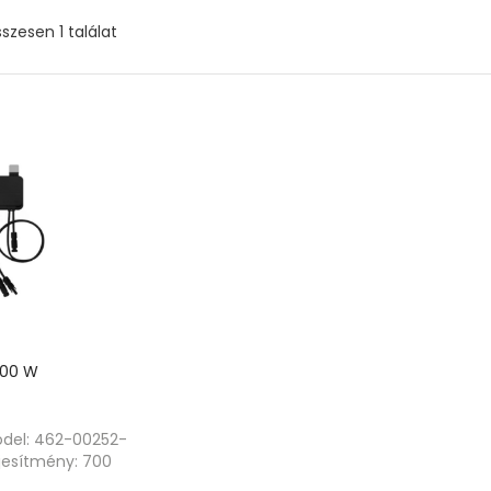
szesen 1 találat
700 W
odel: 462-00252-
ljesítmény: 700