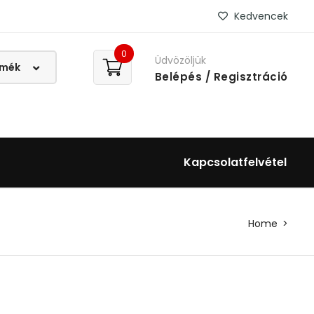
Kedvencek
0
Üdvözöljük
Belépés
/ Regisztráció
Kapcsolatfelvétel
Home