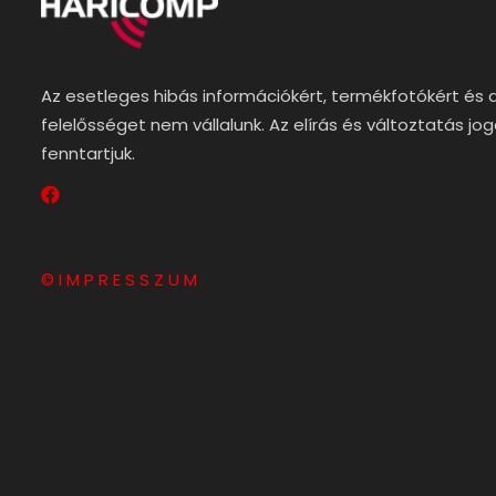
Az esetleges hibás információkért, termékfotókért és 
felelősséget nem vállalunk. Az elírás és változtatás jo
fenntartjuk.
© I M P R E S S Z U M