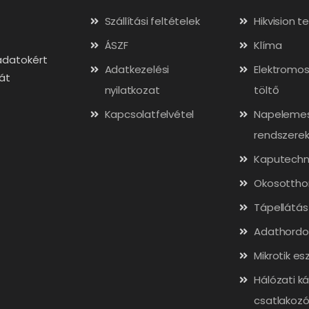
Szállítási feltételek
Hikvision 
ÁSZF
Klíma
adatokért
Adatkezelési
Elektromos
gát
nyilatkozat
töltő
Kapcsolatfelvétel
Napeleme
rendszere
Kaputechn
Okosottho
Tápellátás
Adathordo
Mikrotik es
Hálózati ká
csatlakozó