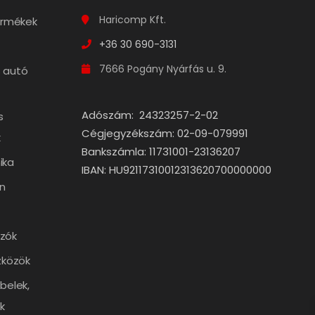
Haricomp Kft.
termékek
+36 30 690-3131
7666 Pogány Nyárfás u. 9.
 autó
Adószám: 24323257-2-02
s
Cégjegyzékszám: 02-09-079991
k
Bankszámla: 11731001-23136207
ika
IBAN: HU92117310012313620700000000
n
zók
zközök
belek,
k