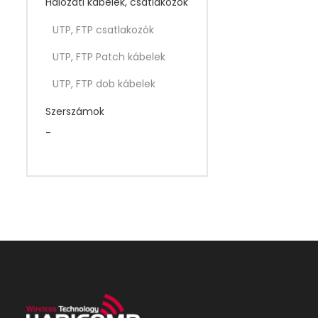
Hálózati kábelek, csatlakozók
UTP, FTP csatlakozók
UTP, FTP Patch kábelek
UTP, FTP dob kábelek
Szerszámok
-