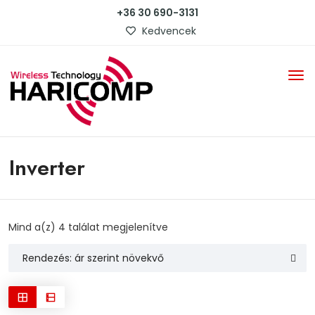
+36 30 690-3131
Kedvencek
Inverter
Sorted
Mind a(z) 4 találat megjelenítve
by
price:
low
to