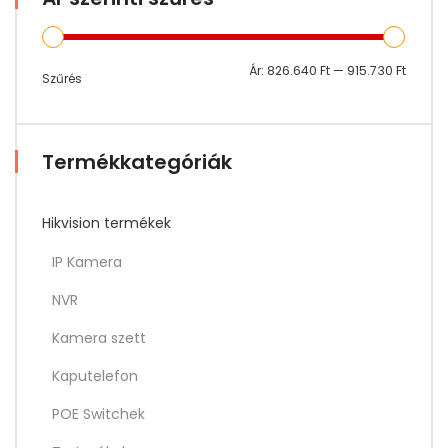
Min
Max
Ár:
826.640 Ft
—
915.730 Ft
Szűrés
ár
ár
Termékkategóriák
Hikvision termékek
IP Kamera
NVR
Kamera szett
Kaputelefon
POE Switchek