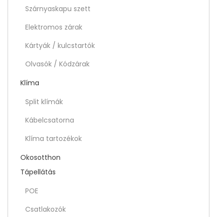
Szárnyaskapu szett
Elektromos zárak
Kártyák / kulcstartók
Olvasók / Kódzárak
Klíma
Split klímák
Kábelcsatorna
Klíma tartozékok
Okosotthon
Tápellátás
POE
Csatlakozók