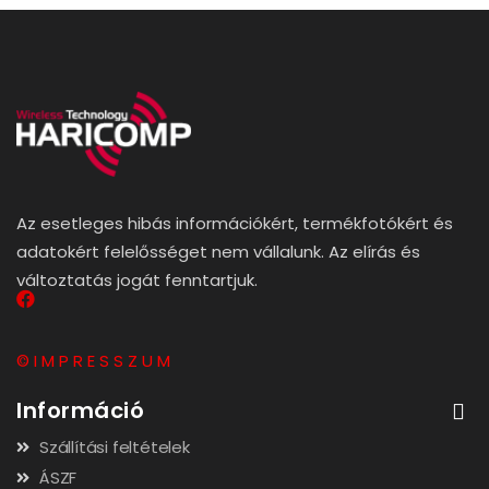
Az esetleges hibás információkért, termékfotókért és
adatokért felelősséget nem vállalunk. Az elírás és
változtatás jogát fenntartjuk.
© I M P R E S S Z U M
Információ
Szállítási feltételek
ÁSZF