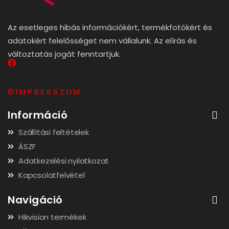
Az esetleges hibás információkért, termékfotókért és
adatokért felelősséget nem vállalunk. Az elírás és
változtatás jogát fenntartjuk.
© I M P R E S S Z U M
Információ
Szállítási feltételek
ÁSZF
Adatkezelési nyilatkozat
Kapcsolatfelvétel
Navigáció
Hikvision termékek