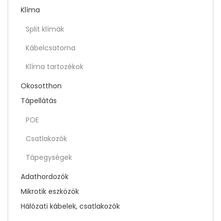
Klíma
Split klímák
Kábelcsatorna
Klíma tartozékok
Okosotthon
Tápellátás
POE
Csatlakozók
Tápegységek
Adathordozók
Mikrotik eszközök
Hálózati kábelek, csatlakozók