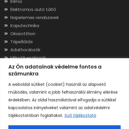
Klíma
Elektromos autó töltő
Napelemes rendszerek
Kaputechnika
Okosotthon
Tápellátás
Adathordozók
Mikrotik eszközök
Hálózati kábelek, csatlakozók
Az Ön adatainak védelme fontos a
számunkra
Szerszámok
A weboldal sütiket (cookiet) használ az alapvető
Elérhetőségek
működés, valamint a jobb felhasználói élmény elérése
érdekében. Az oldal használatával elfogadja a sütikkel
Adószám: 24323257-2-02
kapcsolatos irányelveket valamint az adatvédelmi
Cégjegyzékszám: 02-09-079991
tájékoztatóban foglaltakat.
Süti tájékoztató
Bankszámla: 11731001-23136207
IBAN: HU92117310012313620700000000