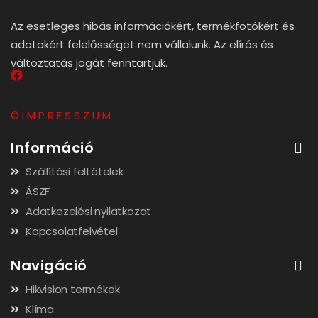
Az esetleges hibás információkért, termékfotókért és
adatokért felelősséget nem vállalunk. Az elírás és
változtatás jogát fenntartjuk.
© I M P R E S S Z U M
Információ
Szállítási feltételek
ÁSZF
Adatkezelési nyilatkozat
Kapcsolatfelvétel
Navigáció
Hikvision termékek
Klíma