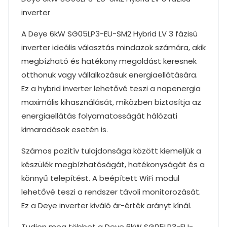
inverter
A Deye 6kW SG05LP3-EU-SM2 Hybrid LV 3 fázisú
inverter ideális választás mindazok számára, akik
megbízható és hatékony megoldást keresnek
otthonuk vagy vállalkozásuk energiaellátására.
Ez a hybrid inverter lehetővé teszi a napenergia
maximális kihasználását, miközben biztosítja az
energiaellátás folyamatosságát hálózati
kimaradások esetén is.
Számos pozitív tulajdonsága között kiemeljük a
készülék megbízhatóságát, hatékonyságát és a
könnyű telepítést. A beépített WiFi modul
lehetővé teszi a rendszer távoli monitorozását.
Ez a Deye inverter kiváló ár-érték arányt kínál.
Tudjon meg többet a Deye 6kW SG05LP3-EU-