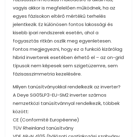
vagyis akkor is megfelelően működnek, ha az
egyes fázisokon eltérő mértékű terhelés
jelentkezik. Ez különösen fontos lakossági és
kisebb ipari rendszerek esetén, ahol a
fogyasztás ritkán oszlik meg egyenletesen.
Fontos megjegyezni, hogy ez a funkció kizárólag
hibrid inverterek esetében érhető el – az on-grid
típusok nem képesek sem szigetüzemre, sem
fázisasszimmetria kezelésére.
Milyen tanúsítványokkal rendelkezik az inverter?
A Deye SG05LP3-EU-SM2 inverter számos
nemzetközi tanúsítvánnyal rendelkezik, többek
között:
CE (Conformité Européenne)
TÜV Rheinland tanúsítvány
VDE AR-N 4105 (hálózati csatlakozási szabvány