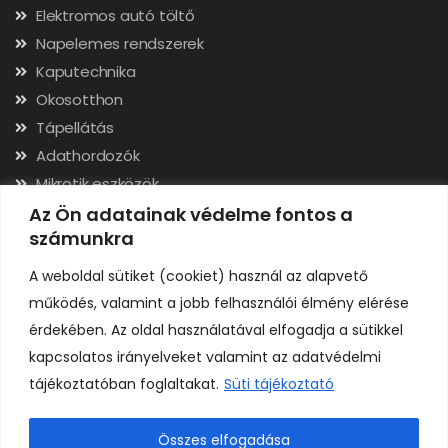
Elektromos autó töltő
Napelemes rendszerek
Kaputechnika
Okosotthon
Tápellátás
Adathordozók
Mikrotik eszközök
Hálózati kábelek, csatlakozók
Az Ön adatainak védelme fontos a
számunkra
Szerszámok
A weboldal sütiket (cookiet) használ az alapvető
Elérhetőségek
működés, valamint a jobb felhasználói élmény elérése
érdekében. Az oldal használatával elfogadja a sütikkel
Adószám: 24323257-2-02
kapcsolatos irányelveket valamint az adatvédelmi
Cégjegyzékszám: 02-09-079991
tájékoztatóban foglaltakat.
Süti tájékoztató
Bankszámla: 11731001-23136207
IBAN: HU92117310012313620700000000
Összes elfogadása
0