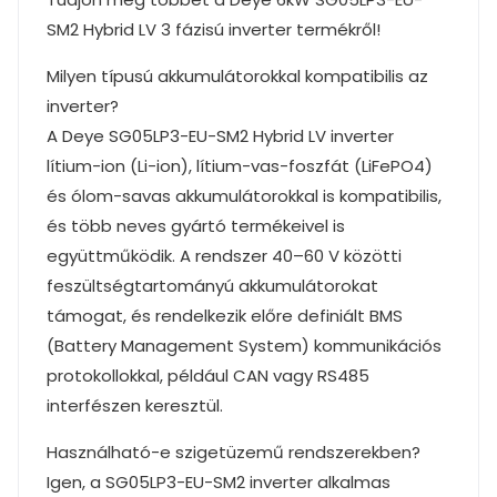
SM2 Hybrid LV 3 fázisú inverter termékről!
Milyen típusú akkumulátorokkal kompatibilis az
inverter?
A Deye SG05LP3-EU-SM2 Hybrid LV inverter
lítium-ion (Li-ion), lítium-vas-foszfát (LiFePO4)
és ólom-savas akkumulátorokkal is kompatibilis,
és több neves gyártó termékeivel is
együttműködik. A rendszer 40–60 V közötti
feszültségtartományú akkumulátorokat
támogat, és rendelkezik előre definiált BMS
(Battery Management System) kommunikációs
protokollokkal, például CAN vagy RS485
interfészen keresztül.
Használható-e szigetüzemű rendszerekben?
Igen, a SG05LP3-EU-SM2 inverter alkalmas