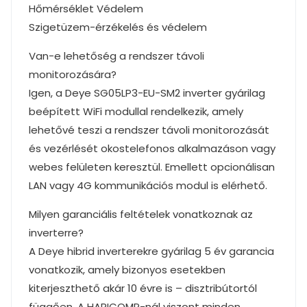
Hőmérséklet Védelem
Szigetüzem-érzékelés és védelem
Van-e lehetőség a rendszer távoli
monitorozására?
Igen, a Deye SG05LP3-EU-SM2 inverter gyárilag
beépített WiFi modullal rendelkezik, amely
lehetővé teszi a rendszer távoli monitorozását
és vezérlését okostelefonos alkalmazáson vagy
webes felületen keresztül. Emellett opcionálisan
LAN vagy 4G kommunikációs modul is elérhető.
Milyen garanciális feltételek vonatkoznak az
inverterre?
A Deye hibrid inverterekre gyárilag 5 év garancia
vonatkozik, amely bizonyos esetekben
kiterjeszthető akár 10 évre is – disztribútortól
függően. A HARICOMP-nál viszont minden