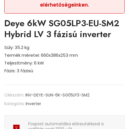
elérhetőségeinken.
Deye 6kW SG05LP3-EU-SM2
Hybrid LV 3 fázisú inverter
Súly: 35.2 kg
Termék méretei: 660x386x253 mm
Teljesítmény: 6 kW
Fázis: 3 fázisú
Cikkszám:
INV-DEYE-SUN-6K-SG05LP3-SM2
Kategória:
Inverter
Foxpost automatába előreutalással a
szállítás csak 1200.- Ft