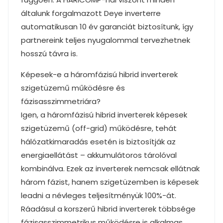
általunk forgalmazott Deye inverterre
automatikusan 10 év garanciát biztosítunk, így
partnereink teljes nyugalommal tervezhetnek
hosszú távra is.
Képesek-e a háromfázisú hibrid inverterek
szigetüzemű működésre és
fázisasszimmetriára?
Igen, a háromfázisú hibrid inverterek képesek
szigetüzemű (off-grid) működésre, tehát
hálózatkimaradás esetén is biztosítják az
energiaellátást – akkumulátoros tárolóval
kombinálva. Ezek az inverterek nemcsak ellátnak
három fázist, hanem szigetüzemben is képesek
leadni a névleges teljesítményük 100%-át.
Ráadásul a korszerű hibrid inverterek többsége
fázisasszimmetrikus működésre is alkalmas,