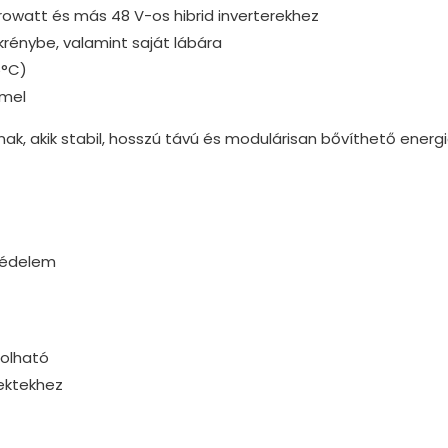
Growatt és más 48 V-os hibrid inverterekhez
krénybe, valamint saját lábára
5°C)
mmel
nak, akik stabil, hosszú távú és modulárisan bővíthető ener
tvédelem
golható
jektekhez