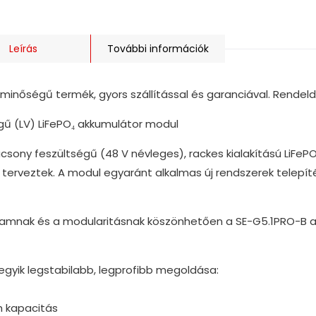
Leírás
További információk
minőségű termék, gyors szállítással és garanciával. Rendel
gű (LV) LiFePO₄ akkumulátor modul
csony feszültségű (48 V névleges), rackes kialakítású LiFePO
 terveztek. A modul egyaránt alkalmas új rendszerek telepí
rtamnak és a modularitásnak köszönhetően a SE-G5.1PRO-B a
gyik legstabilabb, legprofibb megoldása:
 kapacitás