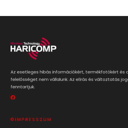
Az esetleges hibás információkért, termékfotókért és 
felelősséget nem vállalunk. Az elírás és változtatás jo
fenntartjuk.
© I M P R E S S Z U M