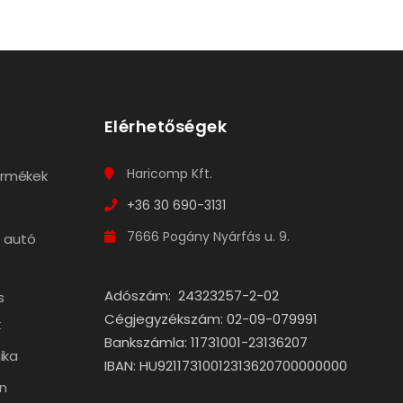
Elérhetőségek
Haricomp Kft.
termékek
+36 30 690-3131
7666 Pogány Nyárfás u. 9.
 autó
Adószám: 24323257-2-02
s
Cégjegyzékszám: 02-09-079991
k
Bankszámla: 11731001-23136207
ika
IBAN: HU92117310012313620700000000
n