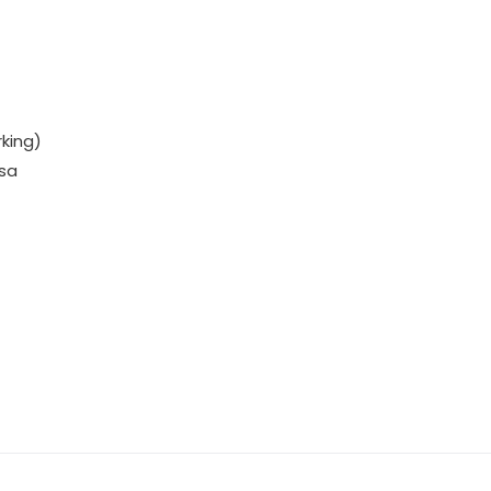
king)
ása