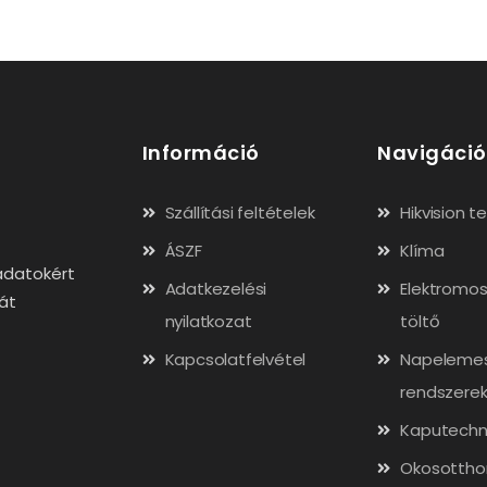
Információ
Navigáció
Szállítási feltételek
Hikvision 
ÁSZF
Klíma
adatokért
Adatkezelési
Elektromos
gát
nyilatkozat
töltő
Kapcsolatfelvétel
Napeleme
rendszere
Kaputechn
Okosottho