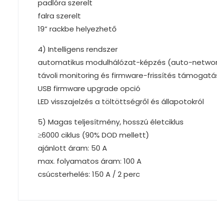
padlóra szerelt
falra szerelt
19” rackbe helyezhető
4) Intelligens rendszer
automatikus modulhálózat-képzés (auto-networ
távoli monitoring és firmware-frissítés támogat
USB firmware upgrade opció
LED visszajelzés a töltöttségről és állapotokról
5) Magas teljesítmény, hosszú életciklus
≥6000 ciklus (90% DOD mellett)
ajánlott áram: 50 A
max. folyamatos áram: 100 A
csúcsterhelés: 150 A / 2 perc