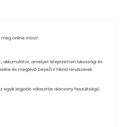
d meg online most!
₄ akkumulátor, amelyet kifejezetten lakossági és
tésére és meglévő Deye/LV hibrid rendszerek
z egyik legjobb választás alacsony feszültségű