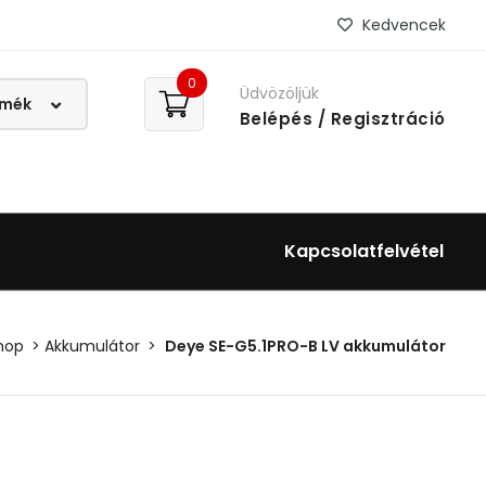
Kedvencek
0
Üdvözöljük
Belépés
/ Regisztráció
Kapcsolatfelvétel
hop
Akkumulátor
Deye SE-G5.1PRO-B LV akkumulátor