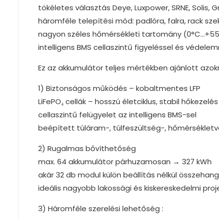
tökéletes választás Deye, Luxpower, SRNE, Solis, 
háromféle telepítési mód: padlóra, falra, rack sze
nagyon széles hőmérsékleti tartomány (0°C…+5
intelligens BMS cellaszintű figyeléssel és védele
Ez az akkumulátor teljes mértékben ajánlott azok
1) Biztonságos működés – kobaltmentes LFP
LiFePO₄ cellák – hosszú életciklus, stabil hőkezelés
cellaszintű felügyelet az intelligens BMS-sel
beépített túláram-, túlfeszültség-, hőmérsékle
2) Rugalmas bővíthetőség
max. 64 akkumulátor párhuzamosan → 327 kWh
akár 32 db modul külön beállítás nélkül összehan
ideális nagyobb lakossági és kiskereskedelmi pro
3) Háromféle szerelési lehetőség :