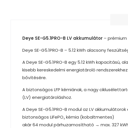
Deye SE-G5.1PRO-B LV akkumulátor
– prémium 
Deye SE-G5.1PRO-B – 5.12 kWh alacsony feszültsé
A Deye SE-G5.1PRO-B egy 5.12 kWh kapacitású, ala
kisebb kereskedelmi energiatároló rendszerekhez
bővítésére.
A biztonságos LFP kémiának, a nagy cikluséletta
(LV) energiatároláshoz.
A Deye SE-G5.1PRO-B modul az LV akkumulátorok e
biztonságos LiFePO₄ kémia (kobaltmentes)
akár 64 modul párhuzamosítható → max. 327 kWh