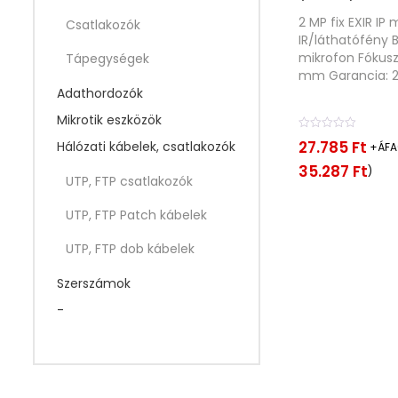
2 MP fix EXIR IP
Csatlakozók
IR/láthatófény 
mikrofon Fókusz
Tápegységek
mm Garancia: 
Adathordozók
Mikrotik eszközök
É
27.785
Ft
Hálózati kábelek, csatlakozók
+ÁFA(
r
t
35.287
Ft
)
é
UTP, FTP csatlakozók
k
e
UTP, FTP Patch kábelek
l
é
s
UTP, FTP dob kábelek
:
0
Szerszámok
/
5
-