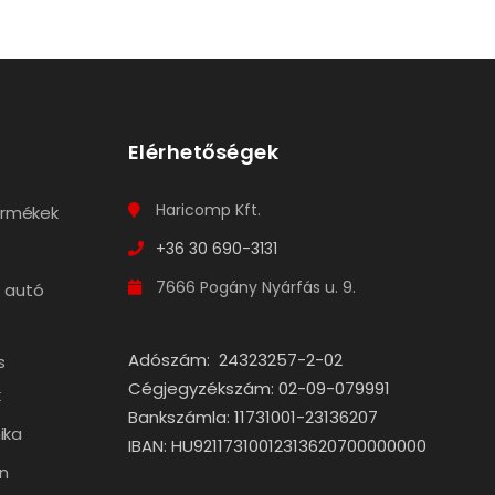
Elérhetőségek
Haricomp Kft.
termékek
+36 30 690-3131
7666 Pogány Nyárfás u. 9.
 autó
Adószám: 24323257-2-02
s
Cégjegyzékszám: 02-09-079991
k
Bankszámla: 11731001-23136207
ika
IBAN: HU92117310012313620700000000
n