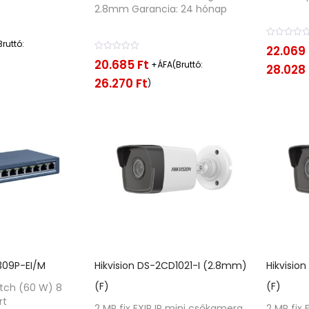
2.8mm Garancia: 24 hónap
ruttó:
É
22.069
r
É
20.685
Ft
+ÁFA(Bruttó:
t
28.028
r
é
t
26.270
Ft
)
k
é
e
k
l
e
é
l
s
é
:
s
0
:
/
0
5
/
5
1309P-EI/M
Hikvision DS-2CD1021-I (2.8mm)
Hikvisio
(F)
(F)
itch (60 W) 8
rt
2 MP fix EXIR IP mini csőkamera
2 MP fix 