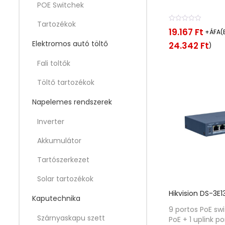
POE Switchek
Tartozékok
É
19.167
Ft
+ÁFA(B
r
t
Elektromos autó töltő
24.342
Ft
)
é
k
Fali toltők
e
l
é
Töltő tartozékok
s
:
Napelemes rendszerek
0
/
5
Inverter
Akkumulátor
Tartószerkezet
Solar tartozékok
Hikvision DS-3E
Kaputechnika
9 portos PoE sw
Szárnyaskapu szett
PoE + 1 uplink po