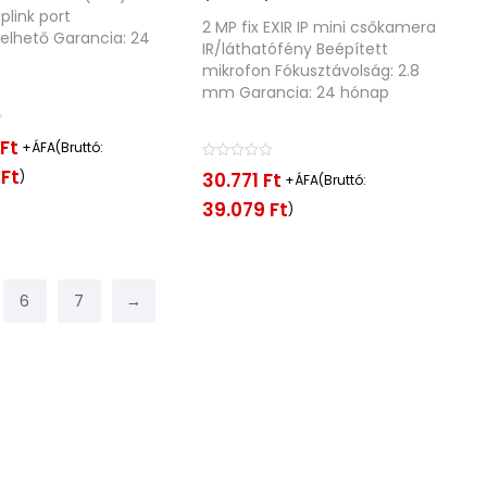
uplink port
2 MP fix EXIR IP mini csőkamera
lhető Garancia: 24
IR/láthatófény Beépített
mikrofon Fókusztávolság: 2.8
mm Garancia: 24 hónap
Ft
+ÁFA(Bruttó:
É
8
Ft
30.771
Ft
)
+ÁFA(Bruttó:
r
t
39.079
Ft
)
é
k
e
l
é
6
7
→
s
:
0
/
5