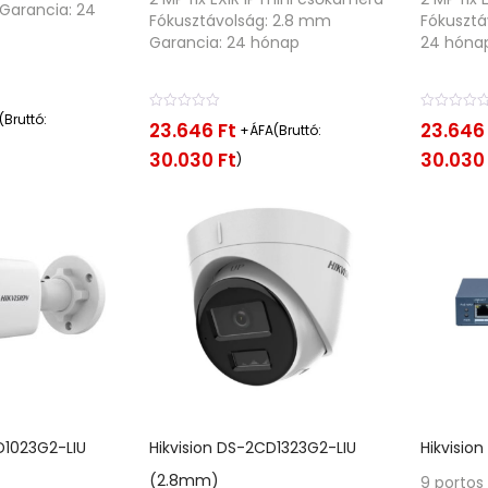
Garancia: 24
Fókusztávolság: 2.8 mm
Fókusztá
Garancia: 24 hónap
24 hóna
Bruttó:
É
É
23.646
Ft
23.64
+ÁFA(Bruttó:
r
r
t
t
30.030
Ft
30.03
)
é
é
k
k
e
e
l
l
é
é
s
s
:
:
0
0
/
/
5
5
D1023G2-LIU
Hikvision DS-2CD1323G2-LIU
Hikvision
(2.8mm)
9 portos 