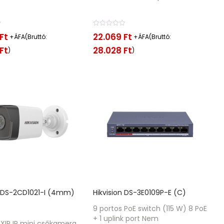
É
Ft
22.069
Ft
+ÁFA(Bruttó:
+ÁFA(Bruttó:
r
t
Ft
28.028
Ft
)
)
é
k
e
l
é
s
:
0
/
5
n DS-2CD1021-I (4mm)
Hikvision DS-3E0109P-E (C)
9 portos PoE switch (115 W) 8 PoE
+ 1 uplink port Nem
EXIR IP mini csőkamera