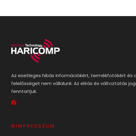
Az esetleges hibás információkért, termékfotókért és 
felelősséget nem vállalunk. Az elírás és változtatás jo
fenntartjuk.
© I M P R E S S Z U M