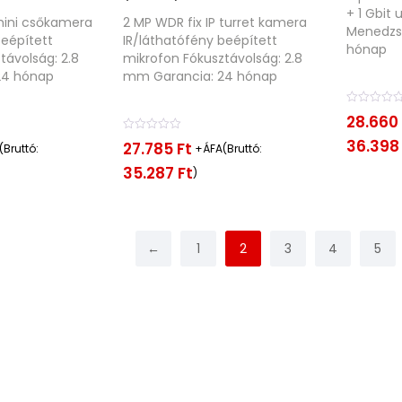
+ 1 Gbit 
 mini csőkamera
2 MP WDR fix IP turret kamera
Menedzse
Beépített
IR/láthatófény beépített
hónap
távolság: 2.8
mikrofon Fókusztávolság: 2.8
24 hónap
mm Garancia: 24 hónap
É
28.660
r
É
t
36.39
27.785
Ft
Bruttó:
+ÁFA(Bruttó:
r
é
t
k
35.287
Ft
)
é
e
k
l
e
é
l
s
é
:
←
1
2
3
4
5
s
0
:
/
0
5
/
5