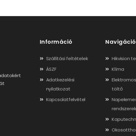
Információ
Navigáció
Szállítási feltételek
Hikvision 
ÁSZF
Klíma
adatokért
Adatkezelési
Elektromos
gát
nyilatkozat
töltő
Kapcsolatfelvétel
Napeleme
rendszere
Kaputechn
Okosottho