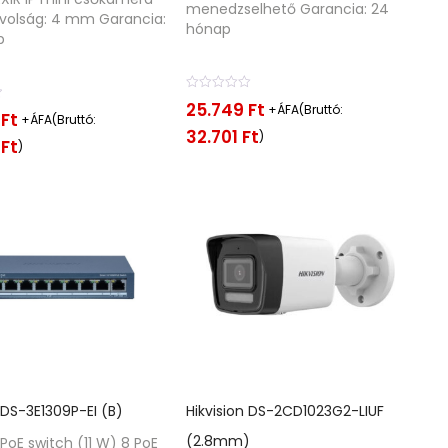
menedzselhető Garancia: 24
volság: 4 mm Garancia:
hónap
p
É
25.749
Ft
+ÁFA(Bruttó:
r
6
Ft
+ÁFA(Bruttó:
t
32.701
Ft
)
0
Ft
é
)
k
e
l
é
s
:
0
/
5
 DS-3E1309P-EI (B)
Hikvision DS-2CD1023G2-LIUF
(2.8mm)
PoE switch (11 W) 8 PoE