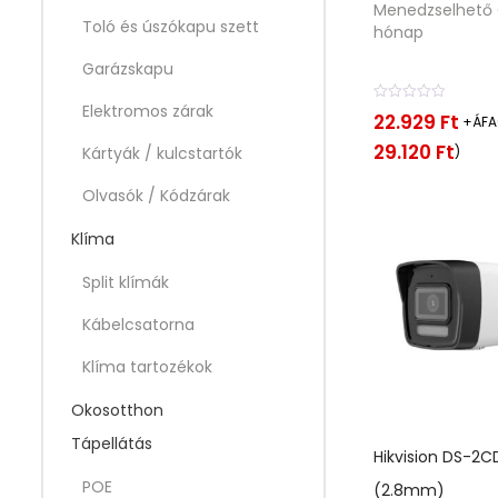
Menedzselhető 
Toló és úszókapu szett
hónap
Garázskapu
Elektromos zárak
É
22.929
Ft
+ÁFA(
r
t
29.120
Ft
)
Kártyák / kulcstartók
é
k
Olvasók / Kódzárak
e
l
é
Klíma
s
:
0
Split klímák
/
5
Kábelcsatorna
Klíma tartozékok
Okosotthon
Tápellátás
Hikvision DS-2C
POE
(2.8mm)