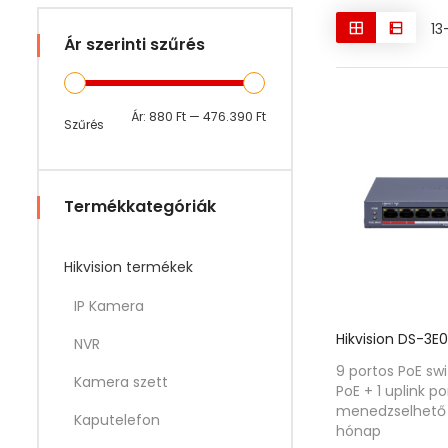
13
Ár szerinti szűrés
Min
Max
Ár:
880 Ft
—
476.390 Ft
Szűrés
ár
ár
Termékkategóriák
Hikvision termékek
IP Kamera
Hikvision DS-3E
NVR
9 portos PoE sw
Kamera szett
PoE + 1 uplink p
menedzselhető 
Kaputelefon
hónap