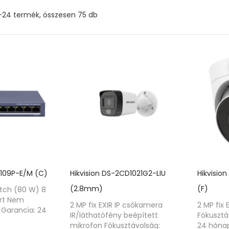
Sorted
–24 termék, összesen 75 db
by
price:
low
to
high
0109P-E/M (C)
Hikvision DS-2CD1021G2-LIU
Hikvisio
(2.8mm)
(F)
itch (80 W) 8
ort Nem
2 MP fix EXIR IP csőkamera
2 MP fix 
Garancia: 24
IR/láthatófény beépített
Fókusztá
mikrofon Fókusztávolság:
24 hóna