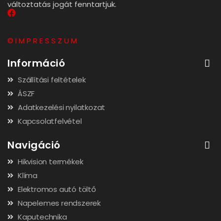
változtatás jogát fenntartjuk.
© I M P R E S S Z U M
Információ
Szállítási feltételek
ÁSZF
Adatkezelési nyilatkozat
Kapcsolatfelvétel
Navigáció
Hikvision termékek
Klíma
Elektromos autó töltő
Napelemes rendszerek
Kaputechnika