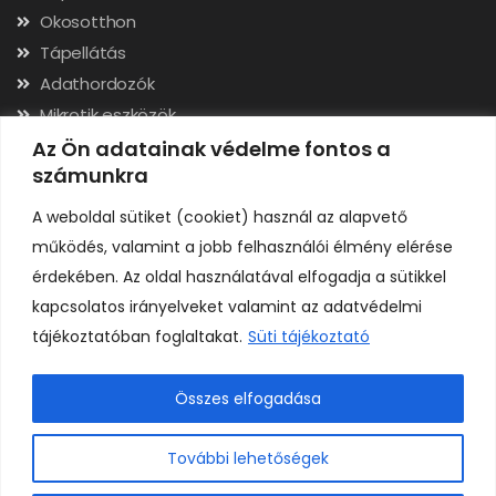
Okosotthon
Tápellátás
Adathordozók
Mikrotik eszközök
Hálózati kábelek, csatlakozók
Az Ön adatainak védelme fontos a
számunkra
Szerszámok
A weboldal sütiket (cookiet) használ az alapvető
Elérhetőségek
működés, valamint a jobb felhasználói élmény elérése
érdekében. Az oldal használatával elfogadja a sütikkel
Adószám: 24323257-2-02
kapcsolatos irányelveket valamint az adatvédelmi
Cégjegyzékszám: 02-09-079991
tájékoztatóban foglaltakat.
Süti tájékoztató
Bankszámla: 11731001-23136207
IBAN: HU92117310012313620700000000
Összes elfogadása
0
További lehetőségek